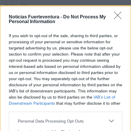
Marzo 1, 2019
Noticias Fuerteventura -
Do Not Process My
Personal Information
La capital recibía el nuevo Mein Schiff
If you wish to opt-out of the sale, sharing to third parties, or
2 de la naviera TUI Cruises
processing of your personal or sensitive information for
targeted advertising by us, please use the below opt-out
section to confirm your selection. Please note that after your
opt-out request is processed you may continue seeing
interest-based ads based on personal information utilized by
us or personal information disclosed to third parties prior to
your opt-out. You may separately opt-out of the further
disclosure of your personal information by third parties on the
IAB’s list of downstream participants. This information may
also be disclosed by us to third parties on the
IAB’s List of
Downstream Participants
that may further disclose it to other
third parties.
La embarcación lleva a bordo 2798 pasajeros y 1000
Personal Data Processing Opt Outs
tripulantes