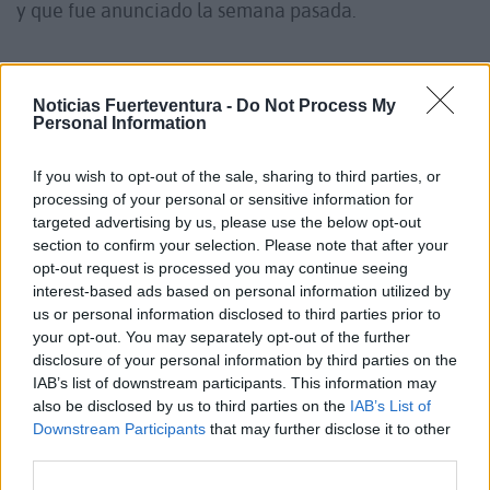
y que fue anunciado la semana pasada.
A estos trabajos también se sumarán los servicios
jurídicos de la comunidad autónoma vasca.
Noticias Fuerteventura -
Do Not Process My
Personal Information
Un texto este que Clavijo ha defendido como
If you wish to opt-out of the sale, sharing to third parties, or
necesario para destensionar la situación de la
processing of your personal or sensitive information for
atención a estos menores en el archipiélago, que
targeted advertising by us, please use the below opt-out
section to confirm your selection. Please note that after your
en la actualidad tutela a más de 5.800, en lo que se
opt-out request is processed you may continue seeing
consigue la reforma de la Ley de Extranjería.
interest-based ads based on personal information utilized by
us or personal information disclosed to third parties prior to
your opt-out. You may separately opt-out of the further
"Una vez tengamos el texto, iremos al Congreso de
disclosure of your personal information by third parties on the
los Diputados en la búsqueda de los apoyos", ha
IAB’s list of downstream participants. This information may
apuntado.
also be disclosed by us to third parties on the
IAB’s List of
Downstream Participants
that may further disclose it to other
third parties.
Finalmente, Clavijo ha expresado que no hay