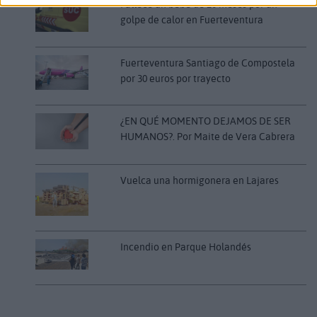
Fallece un bebé de 20 meses por un
golpe de calor en Fuerteventura
Fuerteventura Santiago de Compostela
por 30 euros por trayecto
¿EN QUÉ MOMENTO DEJAMOS DE SER
HUMANOS?. Por Maite de Vera Cabrera
Vuelca una hormigonera en Lajares
Incendio en Parque Holandés