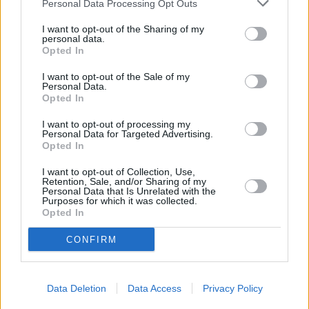
Personal Data Processing Opt Outs
ningún precedente en la historia de la democracia
en que "se haya dejado tirada a una comunidad
I want to opt-out of the Sharing of my
personal data.
autónoma en una situación de emergencia" como
Opted In
la que atraviesa el archipiélago desde hace más de
I want to opt-out of the Sale of my
un año.
Personal Data.
Opted In
"Me costaría creer que en estas circunstancias
I want to opt-out of processing my
Personal Data for Targeted Advertising.
haya gente que no esté a favor, pero si no lo están
Opted In
por lo menos que no voten en contra", ha concluido
I want to opt-out of Collection, Use,
el presidente canario.
Retention, Sale, and/or Sharing of my
Personal Data that Is Unrelated with the
Purposes for which it was collected.
Opted In
Comentarios (0)
CONFIRM
LO MÁS LEÍDO
Data Deletion
Data Access
Privacy Policy