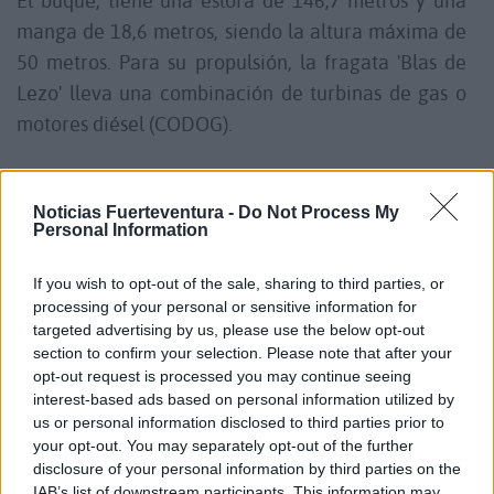
El buque, tiene una eslora de 146,7 metros y una
manga de 18,6 metros, siendo la altura máxima de
50 metros. Para su propulsión, la fragata 'Blas de
Lezo' lleva una combinación de turbinas de gas o
motores diésel (CODOG).
En cuanto a sus capacidades militares, las fragatas
Noticias Fuerteventura -
Do Not Process My
de la clase Álvaro de Bazán (F-100) están
Personal Information
consideradas como de los "mejores escoltas" del
mundo, ya que si bien hay muchas multipropósito,
If you wish to opt-out of the sale, sharing to third parties, or
estas destacan por su capacidad antiaérea y como
processing of your personal or sensitive information for
targeted advertising by us, please use the below opt-out
buque de mando. Su role como escolta moderna
section to confirm your selection. Please note that after your
está ampliamente cubierto, siendo su capacidad
opt-out request is processed you may continue seeing
antiaérea la que guió su construcción y diseño,
interest-based ads based on personal information utilized by
us or personal information disclosed to third parties prior to
según explica la Armada.
your opt-out. You may separately opt-out of the further
disclosure of your personal information by third parties on the
IAB’s list of downstream participants. This information may