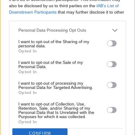
El Sistema de Combate AEGIS, junto con el radar
also be disclosed by us to third parties on the
IAB’s List of
multifunción SPY 1-D asociado, le aportan gran
Downstream Participants
that may further disclose it to other
capacidad de detección, incluso en zonas difíciles
third parties.
como aguas costeras, así como la potencia de
Personal Data Processing Opt Outs
fuego, necesarias para combatirlas. Al respecto, se
matiza que es la primera vez que este tipo de radar
I want to opt-out of the Sharing of my
personal data.
se instala en una fragata, habiendo sido
Opted In
únicamente instalado anteriormente en cruceros o
I want to opt-out of the Sale of my
Personal Data.
destructores.
Opted In
I want to opt-out of processing my
Además esta clase de buques tienen la capacidad
Personal Data for Targeted Advertising.
de llevar un helicóptero embarcado, el LAMPS MK-
Opted In
II, que está dotado de modernos sensores y armas
I want to opt-out of Collection, Use,
Retention, Sale, and/or Sharing of my
que permiten la detección y, en su caso, el ataque a
Personal Data that Is Unrelated with the
Purposes for which it was collected.
buques de superficie y submarinos por fuera del
Opted In
alcance de los sensores del buque.
CONFIRM