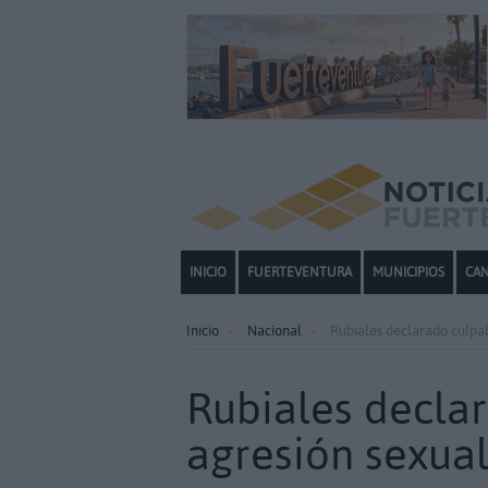
INICIO
FUERTEVENTURA
MUNICIPIOS
CAN
Inicio
Nacional
Rubiales declarado culpa
Rubiales decla
agresión sexua