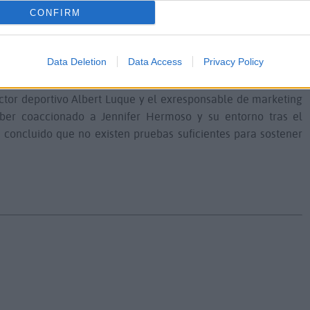
n año de prisión. En contraste, la defensa pidió la absolución,
CONFIRM
 demostraran la ausencia de consentimiento y cuestionando
to imputado.
Data Deletion
Data Access
Privacy Policy
ja libres de cargos a los otros tres exmiembros de la RFEF: el
ector deportivo Albert Luque y el exresponsable de marketing
ber coaccionado a Jennifer Hermoso y su entorno tras el
 concluido que no existen pruebas suficientes para sostener