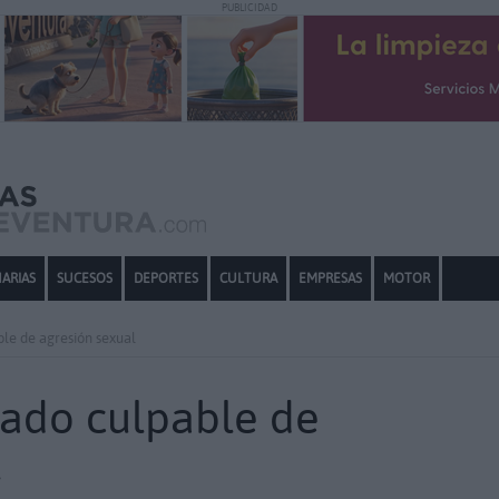
PUBLICIDAD
ARIAS
SUCESOS
DEPORTES
CULTURA
EMPRESAS
MOTOR
ble de agresión sexual
rado culpable de
l