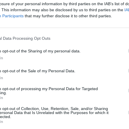
losure of your personal information by third parties on the IAB’s list of
. This information may also be disclosed by us to third parties on the
IA
ago de una multa y una orden de alejamiento de Jenni
Participants
that may further disclose it to other third parties.
l Data Processing Opt Outs
Luis Rubiales culpable de un delito de agresión sexual por el
o opt-out of the Sharing of my personal data.
ncia, el expresidente de la RFEF deberá abonar una multa
In
es, sumando un total de aproximadamente 10.800 euros, y
tbolista a menos de 200 metros. Pese a la sentencia, el
o opt-out of the Sale of my Personal Data.
, el juez ha decidido absolverlo del delito de coacciones, al
In
rge Vilda, Albert Luque y Rubén Rivera.
to opt-out of processing my Personal Data for Targeted
ing.
ez-Prieto considera a Rubiales culpable del delito principal
In
icio, que se prolongó por dos semanas, la Fiscalía intentó
o opt-out of Collection, Use, Retention, Sale, and/or Sharing
te de la Real Federación Española de Fútbol incurrió en
ersonal Data that Is Unrelated with the Purposes for which it
lected.
e medallas del Mundial femenino ganado por la Selección en
In
a jugadora y la acusación popular, representada por AFE,