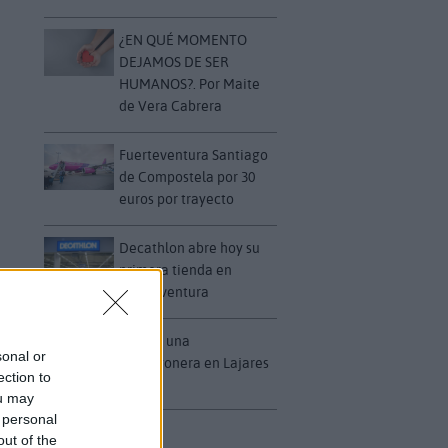
¿EN QUÉ MOMENTO
DEJAMOS DE SER
HUMANOS?. Por Maite
de Vera Cabrera
Fuerteventura Santiago
de Compostela por 30
euros por trayecto
Decathlon abre hoy su
primera tienda en
Fuerteventura
Vuelca una
sonal or
hormigonera en Lajares
ection to
ou may
 personal
out of the