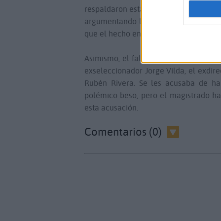
respaldaron esta postura, solicitando u
argumentando la falta de pruebas que
que el hecho encajara dentro del deli
Asimismo, el fallo judicial también de
exseleccionador Jorge Vilda, el exdir
Rubén Rivera. Se les acusaba de ha
polémico beso, pero el magistrado ha
esta acusación.
Comentarios (0)