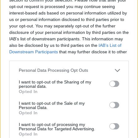
sumamente ambicioso» en un día importante, pero
opt-out request is processed you may continue seeing
que «no es el final de nada», en alusión a la
interest-based ads based on personal information utilized by
necesidad de sumar los apoyos parlamentarios
us or personal information disclosed to third parties prior to
suficientes para que termine en ley y aplicándose.
your opt-out. You may separately opt-out of the further
disclosure of your personal information by third parties on the
IAB’s list of downstream participants. This information may
Sordo ha recordado que han estado un año
also be disclosed by us to third parties on the
IAB’s List of
negociando y ha reiterado que hubieran preferido
Downstream Participants
that may further disclose it to other
third parties.
un acuerdo en el que estuvieran las patronales
CEOE y Cepyme. «Es mejor y más efectivo un
Personal Data Processing Opt Outs
acuerdo tripartito, pero no se puede otorgar
I want to opt-out of the Sharing of my
derecho de veto a nadie», ha subrayado. Sordo ha
personal data.
Opted In
confiado en que este cambio pueda tener un
«efecto arrastre» en los convenios bajando las
I want to opt-out of the Sale of my
Personal Data.
jornadas y ha destacado el papel que puede tener
Opted In
para mejorar la igualdad laboral, al abordar la
I want to opt-out of processing my
Personal Data for Targeted Advertising.
parcialidad, así como en la creación de empleo.
Opted In