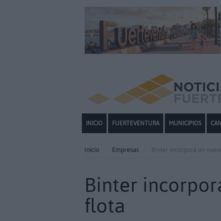
INICIO
FUERTEVENTURA
MUNICIPIOS
CAN
Inicio
Empresas
Binter incorpora un nuevo
Binter incorpor
flota