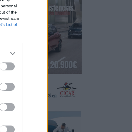
 personal
out of the
 downstream
B’s List of