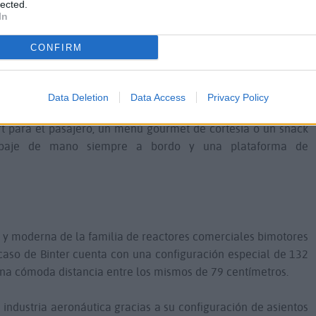
 de compra para otras cinco unidades.
lected.
In
r ha sido una constante desde que la compañía fue adquirida
CONFIRM
2002. Desde entonces, la aerolínea ha ido sumando aeronaves
ucesivas operaciones.
Data Deletion
Data Access
Privacy Policy
arte del 'modo canario' que es seña de identidad de la
rt para el pasajero, un menú gourmet de cortesía o un snack
uipaje de mano siempre a bordo y una plataforma de
 y moderna de la familia de reactores comerciales bimotores
caso de Binter cuenta con una configuración especial de 132
 una cómoda distancia entre los mismos de 79 centímetros.
a industria aeronáutica gracias a su configuración de asientos