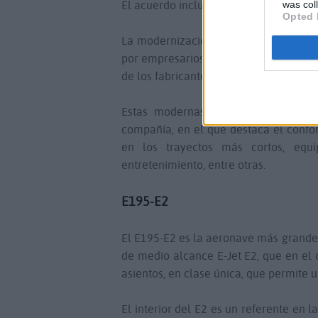
El acuerdo incluye, además, la opción
was col
Opted 
La modernización de la flota de Binte
por empresarios canarios, en el año 
de los fabricantes ATR y Embraer, en s
Estas modernas aeronaves forman p
compañía, en el que destaca el confo
en los trayectos más cortos, eq
entretenimiento, entre otras.
E195-E2
El E195-E2 es la aeronave más grande
de medio alcance E-Jet E2, que en el 
asientos, en clase única, que permite
El interior del E2 es un referente en l