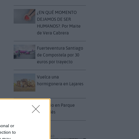
¿EN QUÉ MOMENTO
DEJAMOS DE SER
HUMANOS?. Por Maite
de Vera Cabrera
Fuerteventura Santiago
de Compostela por 30
euros por trayecto
Vuelca una
hormigonera en Lajares
Incendio en Parque
Holandés
sonal or
ection to
PUBLICIDAD
ou may