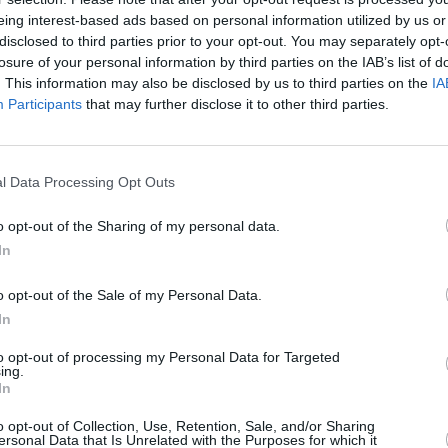
eing interest-based ads based on personal information utilized by us or
disclosed to third parties prior to your opt-out. You may separately opt-
losure of your personal information by third parties on the IAB’s list of
. This information may also be disclosed by us to third parties on the
IA
os nuevos Embraer de la aerolínea canaria, que sumados a
Participants
that may further disclose it to other third parties.
 42 aparatos
l Data Processing Opt Outs
o opt-out of the Sharing of my personal data.
nuevo Embraer E195-E2 que volará en las rutas nacionales, e
In
 aerolínea canaria. Esta aeronave, que completa la recepción
lcanzar 16 aparatos de este modelo, lleva el nombre de
o opt-out of the Sale of my Personal Data.
nos nacionales, al que empezó a volar en 2019, dentro de su
In
terior del Archipiélago.
to opt-out of processing my Personal Data for Targeted
ing.
flota total de Binter alcanza la cifra de 42 aeronaves, de las
In
 en el mes de febrero, la aerolínea anunció un acuerdo con
o opt-out of Collection, Use, Retention, Sale, and/or Sharing
a adquisición de cuatro nuevas aeronaves del modelo 72-600.
ersonal Data that Is Unrelated with the Purposes for which it