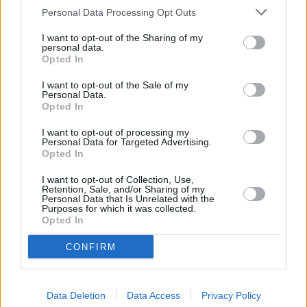
Personal Data Processing Opt Outs
LO MÁS LEÍDO
I want to opt-out of the Sharing of my
personal data.
Fallece un bebé de 20 meses por un
Opted In
golpe de calor en Fuerteventura
I want to opt-out of the Sale of my
Personal Data.
Opted In
Fuerteventura Santiago de Compostela
por 30 euros por trayecto
I want to opt-out of processing my
Personal Data for Targeted Advertising.
Opted In
¿EN QUÉ MOMENTO DEJAMOS DE SER
I want to opt-out of Collection, Use,
HUMANOS?. Por Maite de Vera Cabrera
Retention, Sale, and/or Sharing of my
Personal Data that Is Unrelated with the
Purposes for which it was collected.
Opted In
Vuelca una hormigonera en Lajares
CONFIRM
Incendio en Parque Holandés
Data Deletion
Data Access
Privacy Policy