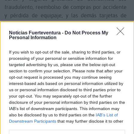
fraudulento, reembolso de compras por accidente
y pérdida de equipaje; y las demás tarjetas de
crédito con flexibilidad total para aplazar las
compras, opción de pago contactless, máxima
Noticias Fuerteventura -
Do Not Process My
Personal Information
seguridad EMV, servicio de hucha electrónica y
personalización de la tarjeta. Asimismo, quienes
If you wish to opt-out of the sale, sharing to third parties, or
busquen casa tendrán financiación a medida en
processing of your personal or sensitive information for
targeted advertising by us, please use the below opt-out
todas las viviendas del catálogo de Cimenta2.
section to confirm your selection. Please note that after your
opt-out request is processed you may continue seeing
El objetivo de este programa de productos y
interest-based ads based on personal information utilized by
us or personal information disclosed to third parties prior to
servicios financieros de Cajamar es dar respuesta a
your opt-out. You may separately opt-out of the further
las necesidades de crédito de los empleados de las
disclosure of your personal information by third parties on the
instituciones públicas canarias.
IAB’s list of downstream participants. This information may
also be disclosed by us to third parties on the
IAB’s List of
Downstream Participants
that may further disclose it to other
Comentarios (0)
third parties.