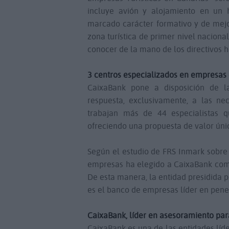
incluye avión y alojamiento en un h
marcado carácter formativo y de mejo
zona turística de primer nivel naciona
conocer de la mano de los directivos h
3 centros especializados en empresas
CaixaBank pone a disposición de l
respuesta, exclusivamente, a las n
trabajan más de 44 especialistas q
ofreciendo una propuesta de valor únic
Según el estudio de FRS Inmark sobre
empresas ha elegido a CaixaBank como
De esta manera, la entidad presidida 
es el banco de empresas líder en pen
CaixaBank, líder en asesoramiento par
CaixaBank es una de las entidades líd