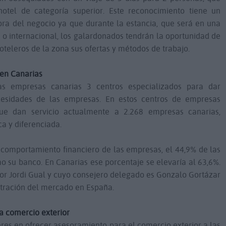
otel de categoría superior. Este reconocimiento tiene un
ra del negocio ya que durante la estancia, que será en una
l o internacional, los galardonados tendrán la oportunidad de
oteleros de la zona sus ofertas y métodos de trabajo.
 en Canarias
as empresas canarias 3 centros especializados para dar
ecesidades de las empresas. En estos centros de empresas
ue dan servicio actualmente a 2.268 empresas canarias,
a y diferenciada.
 comportamiento financiero de las empresas, el 44,9% de las
 su banco. En Canarias ese porcentaje se elevaría al 63,6%.
por Jordi Gual y cuyo consejero delegado es Gonzalo Gortázar
etración del mercado en España.
a comercio exterior
eres en ofrecer asesoramiento para el comercio exterior a las