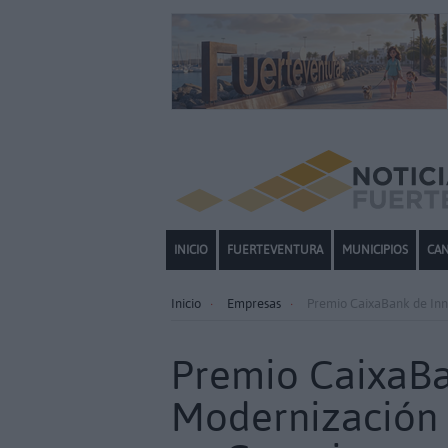
INICIO
FUERTEVENTURA
MUNICIPIOS
CAN
Inicio
Empresas
Premio CaixaBank de Inno
Premio CaixaBa
Modernización 