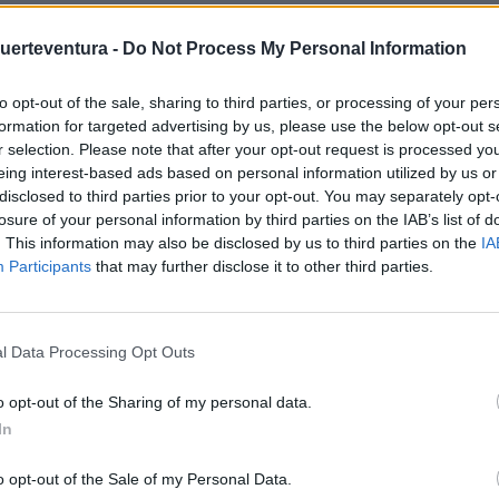
dentificar, reconocer y premiar a la empresa canaria, con
Fuerteventura -
Do Not Process My Personal Information
a juicio del jurado del premio, haya realizado durante el año
 ámbitos del diseño, innovación y/o modernización turística,
to opt-out of the sale, sharing to third parties, or processing of your per
formation for targeted advertising by us, please use the below opt-out s
y resultados.
r selection. Please note that after your opt-out request is processed y
eing interest-based ads based on personal information utilized by us or
irector territorial de CaixaBank en Canarias, “todas las
disclosed to third parties prior to your opt-out. You may separately opt-
esentado a este premio, y que operan en Canarias, han
losure of your personal information by third parties on the IAB’s list of
didaturas. Por esta razón, al Jurado le era muy difícil elegir
. This information may also be disclosed by us to third parties on the
IA
Participants
that may further disclose it to other third parties.
 de valorar a los premiados, la votación ha sido tan igualada
galardonar a las tres empresas finalistas”.
ntre otros aspectos, el grado de innovación y modernización
l Data Processing Opt Outs
servicio ofrecido, el tamaño del mercado objetivo al que se
o opt-out of the Sharing of my personal data.
n el tiempo, los resultados obtenidos respecto a los recursos
In
de trabajo.
o opt-out of the Sale of my Personal Data.
presa ubicada en Fuerteventura, el jurado ha valorado,