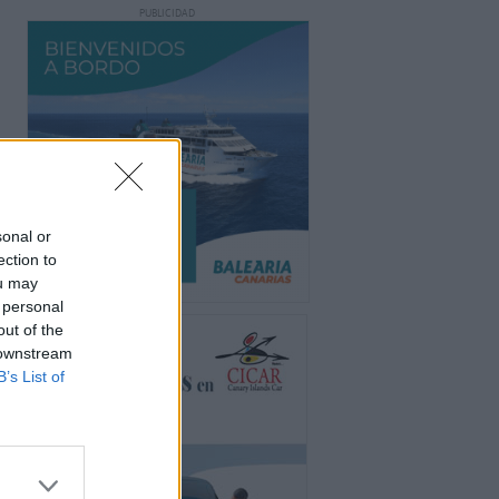
PUBLICIDAD
sonal or
ection to
ou may
 personal
out of the
 downstream
B’s List of