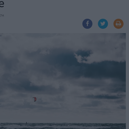
e
57H