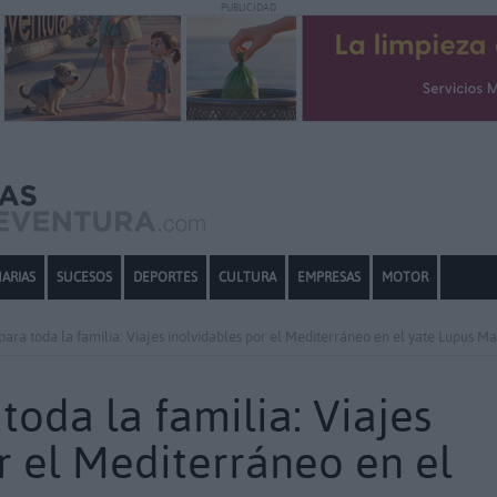
PUBLICIDAD
ARIAS
SUCESOS
DEPORTES
CULTURA
EMPRESAS
MOTOR
para toda la familia: Viajes inolvidables por el Mediterráneo en el yate Lupus M
toda la familia: Viajes
r el Mediterráneo en el