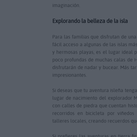
imaginación.
Explorando la belleza de la isla
Para las familias que disfrutan de un
fácil acceso a algunas de las islas m
y hermosas playas, es el lugar ideal 
poco profundas de muchas calas de H
disfrutarán de nadar y bucear. Más tar
impresionantes.
Si deseas que tu aventura isleña teng
lugar de nacimiento del explorador M
con calles de piedra que cuentan hist
recorridos en bicicleta por viñedos
talleres locales, creando recuerdos qu
Si prefieres las aventuras en tierra f