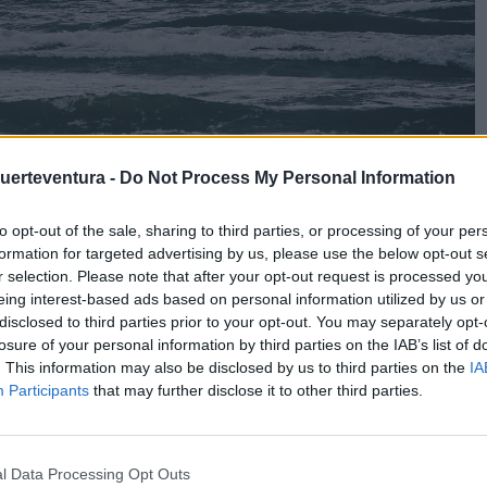
Fuerteventura -
Do Not Process My Personal Information
to opt-out of the sale, sharing to third parties, or processing of your per
ránea es el sueño de muchos, y cuando se trata de crear
formation for targeted advertising by us, please use the below opt-out s
r selection. Please note that after your opt-out request is processed y
familia,
eing interest-based ads based on personal information utilized by us or
ión única de lujo, emoción y confort. Diseñado para quienes
disclosed to third parties prior to your opt-out. You may separately opt-
rgirse en experiencias culturales y disfrutar de las bellezas
losure of your personal information by third parties on the IAB’s list of
 Mare es la elección ideal para viajes familiares donde se
. This information may also be disclosed by us to third parties on the
IA
Participants
that may further disclose it to other third parties.
stilo
l Data Processing Opt Outs