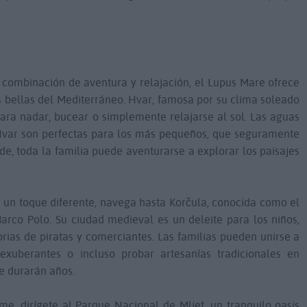
a combinación de aventura y relajación, el Lupus Mare ofrece
ás bellas del Mediterráneo. Hvar, famosa por su clima soleado
para nadar, bucear o simplemente relajarse al sol. Las aguas
var son perfectas para los más pequeños, que seguramente
de, toda la familia puede aventurarse a explorar los paisajes
a un toque diferente, navega hasta Korčula, conocida como el
arco Polo. Su ciudad medieval es un deleite para los niños,
orias de piratas y comerciantes. Las familias pueden unirse a
 exuberantes o incluso probar artesanías tradicionales en
e durarán años.
irme, dirígete al Parque Nacional de Mljet, un tranquilo oasis