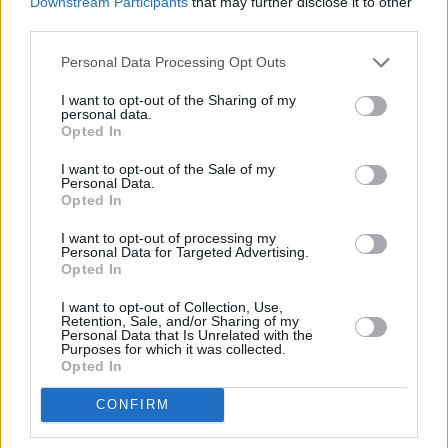
Downstream Participants
that may further disclose it to other
congelados, transporte y distribución, tiendas de comestibles,
third parties.
almacenes, comedores, guarderías, supermercados, etc.
Profesiones
: cocineros, carniceros, ayudantes de cocina,
Personal Data Processing Opt Outs
dependientes, cajeros, mozos de almacén, fruteros, pescaderos,
I want to opt-out of the Sharing of my
personal data.
quiosqueros, azafatas, transportistas, catadores, repartidores,
Opted In
etc.
I want to opt-out of the Sale of my
Si quieres trabajar en estos sitios que te acabo de
Personal Data.
mencionar, el curso de manipulación de alimentos
Opted In
es imprescindible. Hay que destacar que la
I want to opt-out of processing my
Personal Data for Targeted Advertising.
responsabilidad recae directamente en las
Opted In
empresas, que deben asegurarse de que todos sus
I want to opt-out of Collection, Use,
trabajadores tienen el certificado o tarjeta
Retention, Sale, and/or Sharing of my
Personal Data that Is Unrelated with the
correspondiente.
Purposes for which it was collected.
Opted In
Sin embargo, sobre todo en temporada alta, puede
CONFIRM
haber puestos de trabajo para los que ya debe