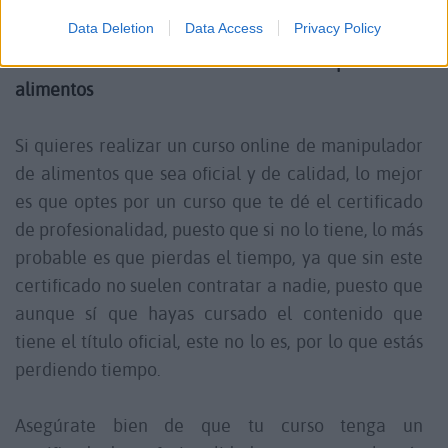
haber completado esta formación.
Data Deletion
Data Access
Privacy Policy
Dónde realizar un curso online de manipulador de
alimentos
Si quieres realizar un curso online de manipulador
de alimentos que sea oficial y de calidad, lo mejor
es que optes por un curso que te dé el certificado
de profesionalidad, puesto que si no lo tiene, lo más
probable es que pierdas el tiempo, ya que sin este
certificado no suelen contratar a nadie, puesto que
aunque sí que hayas cursado el contenido que
tiene el título oficial, este no lo es, por lo que estás
perdiendo tiempo.
Asegúrate bien de que tu curso tenga un