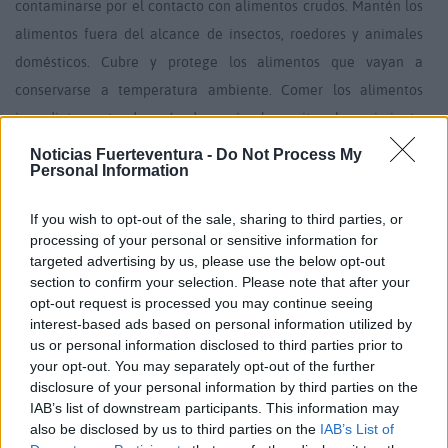
contaminarse por el contacto con alimentos crudos.
Mantén los
alimentos fuera del alcance de insectos, roedores y animales
domésticos.
Cubre y protege los alimentos que vayan a
conservarse a temperatura ambiente.
Comer los alimentos
inmediatamente después de cocinarlos evita el crecimiento
microbiano.
Garantizar una higiene adecuada tanto para los
Noticias Fuerteventura -
Do Not Process My
Personal Information
manipuladores de alimentos como para la zona de cocción.
Salidas profesionales de un manipulador de
If you wish to opt-out of the sale, sharing to third parties, or
alimentos
processing of your personal or sensitive information for
targeted advertising by us, please use the below opt-out
section to confirm your selection. Please note that after your
Con el
Certificado manipulador de alimentos
opt-out request is processed you may continue seeing
podrás trabajar en diferentes sectores y realizar
interest-based ads based on personal information utilized by
todo tipo de actividades relacionadas con la
us or personal information disclosed to third parties prior to
your opt-out. You may separately opt-out of the further
manipulación de alimentos.
disclosure of your personal information by third parties on the
IAB’s list of downstream participants. This information may
Sectores
: restauración, residencias de ancianos, alimentos
also be disclosed by us to third parties on the
IAB’s List of