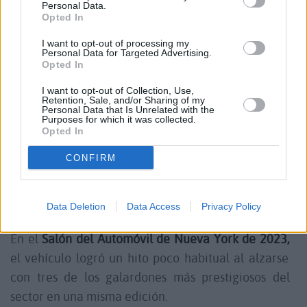
Personal Data.
que definen al conjunto.
Opted In
I want to opt-out of processing my
Personal Data for Targeted Advertising.
Reconocimiento internacional al diseño y la
Opted In
innovación
I want to opt-out of Collection, Use,
Retention, Sale, and/or Sharing of my
Personal Data that Is Unrelated with the
Purposes for which it was collected.
Opted In
El impacto del modelo no se ha limitado al
CONFIRM
mercado, sino que también ha sido reconocido por
la industria a nivel global.
Data Deletion
Data Access
Privacy Policy
En el
Salón del Automóvil de Nueva York de 2023,
el vehículo logró un hito poco habitual al alzarse
con tres de los galardones más prestigiosos del
sector en una misma edición.