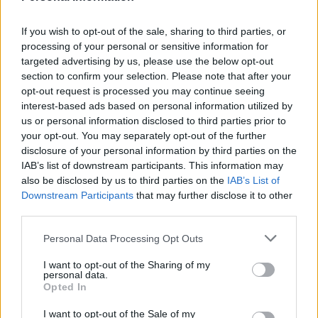
Su
diseño exterior se vuelve más agresivo,
con
detalles específicos que realzan su presencia,
If you wish to opt-out of the sale, sharing to third parties, or
processing of your personal or sensitive information for
mientras que el interior apuesta por un ambiente
targeted advertising by us, please use the below opt-out
más envolvente y orientado al conductor.
section to confirm your selection. Please note that after your
opt-out request is processed you may continue seeing
interest-based ads based on personal information utilized by
us or personal information disclosed to third parties prior to
Esta variante mantiene las virtudes de eficiencia y
your opt-out. You may separately opt-out of the further
autonomía del modelo original, pero añade un
disclosure of your personal information by third parties on the
IAB’s list of downstream participants. This information may
carácter más emocional que conecta con quienes
also be disclosed by us to third parties on the
IAB’s List of
buscan una experiencia de conducción más
Downstream Participants
that may further disclose it to other
directa.
third parties.
Personal Data Processing Opt Outs
I want to opt-out of the Sharing of my
La
suspensión, los acabados y la puesta a punto
personal data.
refuerzan esa sensación de deportividad
sin
Opted In
comprometer el confort ni la eficiencia energética
I want to opt-out of the Sale of my