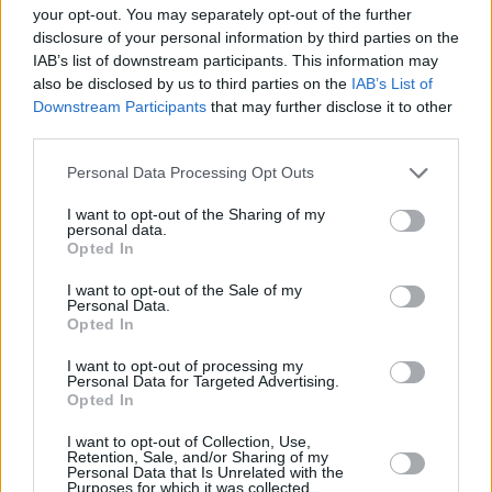
your opt-out. You may separately opt-out of the further
disclosure of your personal information by third parties on the
IAB’s list of downstream participants. This information may
Cabrales, que insiste en que “las estadísticas son
also be disclosed by us to third parties on the
IAB’s List of
malas”, también apunta a que otra de las
Downstream Participants
that may further disclose it to other
explicaciones es que “España no deja de ser un país
third parties.
relativamente pobre en Europa”. Por último añade
Personal Data Processing Opt Outs
que la importancia global del castellano (580
I want to opt-out of the Sharing of my
millones de hablantes) hace que , por ejemplo,
personal data.
Opted In
haya una gran oferta de series y películas
dobladas, evitando así el aprendizaje del inglés.
I want to opt-out of the Sale of my
Personal Data.
Opted In
“La verdad, teniendo en cuenta el peso del turismo
I want to opt-out of processing my
en nuestra economía resulta incomprensible”,
Personal Data for Targeted Advertising.
Opted In
concluye el investigador.
I want to opt-out of Collection, Use,
Retention, Sale, and/or Sharing of my
Menos angloparlantes, pero con un nivel superior
Personal Data that Is Unrelated with the
Purposes for which it was collected.