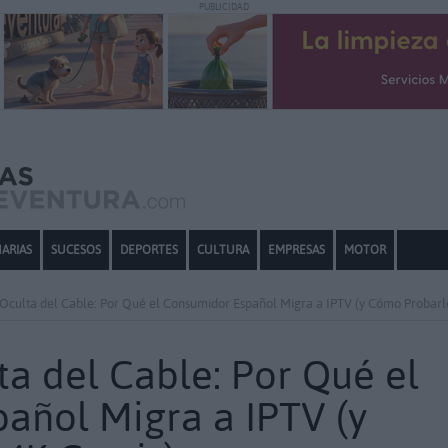
PUBLICIDAD
ARIAS
SUCESOS
DEPORTES
CULTURA
EMPRESAS
MOTOR
Oculta del Cable: Por Qué el Consumidor Español Migra a IPTV (y Cómo Probarlo
a del Cable: Por Qué el
añol Migra a IPTV (y