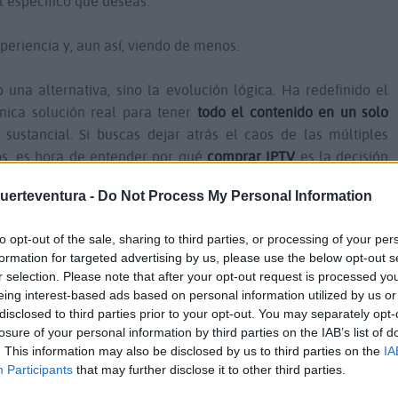
l específico que deseas.
eriencia y, aun así, viendo de menos.
 una alternativa, sino la evolución lógica. Ha redefinido el
nica solución real para tener
todo el contenido en un solo
 sustancial. Si buscas dejar atrás el caos de las múltiples
os, es hora de entender por qué
comprar IPTV
es la decisión
gar en el país.
Fuerteventura -
Do Not Process My Personal Information
visión en España?
to opt-out of the sale, sharing to third parties, or processing of your per
formation for targeted advertising by us, please use the below opt-out s
s, simplemente, la distribución de señales de televisión
r selection. Please note that after your opt-out request is processed y
s decir, utiliza tu conexión de banda ancha, eliminando la
eing interest-based ads based on personal information utilized by us or
 obsoletos y complejas instalaciones.
disclosed to third parties prior to your opt-out. You may separately opt-
losure of your personal information by third parties on the IAB’s list of
. This information may also be disclosed by us to third parties on the
IA
asa en la promesa de un ecosistema de entretenimiento
Participants
that may further disclose it to other third parties.