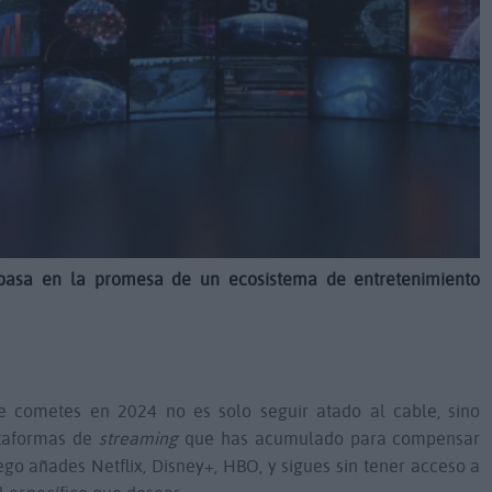
basa en la promesa de un ecosistema de entretenimiento
e cometes en 2024 no es solo seguir atado al cable, sino
lataformas de
streaming
que has acumulado para compensar
ego añades Netflix, Disney+, HBO, y sigues sin tener acceso a