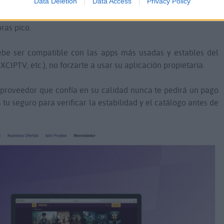
Data Deletion
Data Access
Privacy Policy
ervicio debe soportar transmisiones en Ultra HD para eventos
s, F1) y estrenos de cine, con servidores dedicados que
ras pico.
be ser compatible con las apps más usadas y estables del
CIPTV, etc.), no forzarte a usar su aplicación propietaria.
proveedor que confía en su calidad nunca te pedirá un pago
tu seguro para verificar la estabilidad y el catálogo antes de