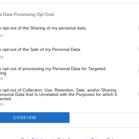
e a miles de canales de pago nacionales e internacionales,
l Data Processing Opt Outs
ivos y contenido nicho que es imposible encontrar en
o opt-out of the Sharing of my personal data.
In
V
, consolidas todos tus paquetes de entretenimiento en una
duce en una reducción drástica de tu factura mensual.
o opt-out of the Sale of my Personal Data.
In
ación está a tu disposición, no al revés. Ves lo que quieres,
to opt-out of processing my Personal Data for Targeted
efieras: Smart TV, Fire Stick,
smartphone
o
tablet
.
ing.
In
egir un Proveedor IPTV de Calidad en España
o opt-out of Collection, Use, Retention, Sale, and/or Sharing
ersonal Data that Is Unrelated with the Purposes for which it
lected.
mercado se ha saturado de opciones de dudosa procedencia.
In
l para garantizar una experiencia sin
buffers
ni cortes.
CONFIRM
estos tres pilares: