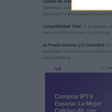
Calidad de Transmisión (4K Real):
El s
deportivos clave (LaLiga, Champion
garanticen la estabilidad, incluso en ho
Compatibilidad Total:
El proveedor de
mercado (IPTV Smarters Pro, Tivimate, X
La Prueba Gratuita (¡Tu Garantía!):
Un 
anticipado. El derecho a una prueba es 
comprometerte.