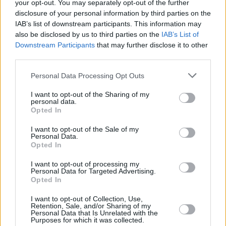
your opt-out. You may separately opt-out of the further
disclosure of your personal information by third parties on the
Ya no hace falta siquiera desplazarnos hasta una
IAB’s list of downstream participants. This information may
floristería si queremos comprar ramos de flores,
also be disclosed by us to third parties on the
IAB’s List of
Downstream Participants
that may further disclose it to other
estos esperan al alcance de un clic, con la ventaja
third parties.
de tener diversidad de opciones para comparar sin
Personal Data Processing Opt Outs
salir de casa.
I want to opt-out of the Sharing of my
personal data.
Eligiendo sistemas de envío de flores a domicilio
Opted In
online, disfrutamos además de rapidez y así, en
I want to opt-out of the Sale of my
caso de no poder estar cerca de esa persona
Personal Data.
Opted In
especial, podremos hacerle saber lo importa que es
para nosotros. Basta con ingresar a la web, escoger
I want to opt-out of processing my
Personal Data for Targeted Advertising.
el que más nos guste y dejar el resto en manos de
Opted In
profesionales que saben hacer muy bien su trabajo.
I want to opt-out of Collection, Use,
Retention, Sale, and/or Sharing of my
Personal Data that Is Unrelated with the
Si no es suficiente, a sumar que son ramos
Purposes for which it was collected.