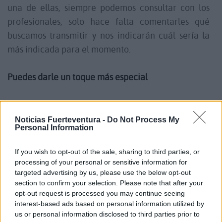
una de ellas, siempre podemos consultar con los
profesionales, solo hace falta comentarles qué
buscamos transmitir y nos indicarán cuál sería la
más indicada para el momento.
Puedes darle un toque más especial
Otra razón por la que un ramo de flores es un
excelente regalo radica en la posibilidad de
Noticias Fuerteventura -
Do Not Process My
Personal Information
personalizar cada detalle; no solo escoger el tipo
de flor o follaje, sino el mensaje, agregar peluches,
If you wish to opt-out of the sale, sharing to third parties, or
¿y por qué no? Una caja de bombones también. En
processing of your personal or sensitive information for
pocas palabras, adaptar el obsequio a la
targeted advertising by us, please use the below opt-out
section to confirm your selection. Please note that after your
personalidad de esa persona especial.
opt-out request is processed you may continue seeing
interest-based ads based on personal information utilized by
Sencillo, pero es el mejor detalle
us or personal information disclosed to third parties prior to