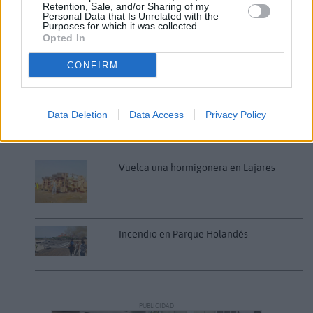
Retention, Sale, and/or Sharing of my
golpe de calor en Fuerteventura
Personal Data that Is Unrelated with the
Purposes for which it was collected.
Opted In
¿EN QUÉ MOMENTO DEJAMOS DE SER
CONFIRM
HUMANOS?. Por Maite de Vera Cabrera
Fuerteventura Santiago de Compostela
Data Deletion
Data Access
Privacy Policy
por 30 euros por trayecto
Vuelca una hormigonera en Lajares
Incendio en Parque Holandés
PUBLICIDAD