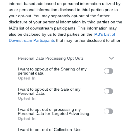
interest-based ads based on personal information utilized by
Navidad”, asegura.
us or personal information disclosed to third parties prior to
your opt-out. You may separately opt-out of the further
Sobre la polémica con Coca-Cola, Staglianò ha
disclosure of your personal information by third parties on the
IAB’s list of downstream participants. This information may
asegurado que se refería a que San Nicolás, “en la
also be disclosed by us to third parties on the
IAB’s List of
tradición anglosajona, luego se convirtió en Santa
Downstream Participants
that may further disclose it to other
Claus, pero no en el Santa Claus creado por Coca-
third parties.
Cola”.
Personal Data Processing Opt Outs
I want to opt-out of the Sharing of my
personal data.
Opted In
I want to opt-out of the Sale of my
Personal Data.
Comentarios (0)
Opted In
I want to opt-out of processing my
Personal Data for Targeted Advertising.
LO MÁS LEÍDO
Opted In
Fallece un bebé de 20 meses por un
I want to opt-out of Collection, Use,