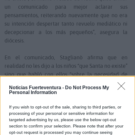
un comunicado para mejor aclarar sus
pensamientos, reiterando nuevamente que no era
su intención despertar tanto revuelo mediático ni
decepcionar a los más pequeños”, asegura la
diócesis.
En el comunicado, Staglianò afirma que en
realidad no les dijo a los niños “que Santa no existe”
sino que habló con ellos “sobre la necesidad de
distinguir lo que es real de lo que no”.
Noticias Fuerteventura -
Do Not Process My
Personal Information
El obispo explica que expuso a los pequeños “el
ejemplo de San Nicolás de Myra”, un santo que
If you wish to opt-out of the sale, sharing to third parties, or
processing of your personal or sensitive information for
promulgaba la entrega de presentes a los niños
targeted advertising by us, please use the below opt-out
más pobres. “Es una invitación a recuperar el
section to confirm your selection. Please note that after your
verdadero significado de la tradición cristiana de la
opt-out request is processed you may continue seeing