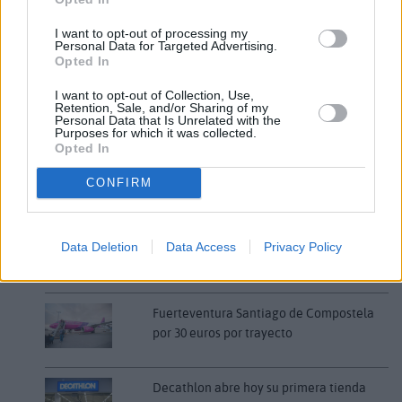
social.
I want to opt-out of processing my
Personal Data for Targeted Advertising.
Comentarios (0)
Opted In
I want to opt-out of Collection, Use,
Retention, Sale, and/or Sharing of my
Personal Data that Is Unrelated with the
LO MÁS LEÍDO
Purposes for which it was collected.
Opted In
Fallece un bebé de 20 meses por un
CONFIRM
golpe de calor en Fuerteventura
¿EN QUÉ MOMENTO DEJAMOS DE SER
Data Deletion
Data Access
Privacy Policy
HUMANOS?. Por Maite de Vera Cabrera
Fuerteventura Santiago de Compostela
por 30 euros por trayecto
Decathlon abre hoy su primera tienda