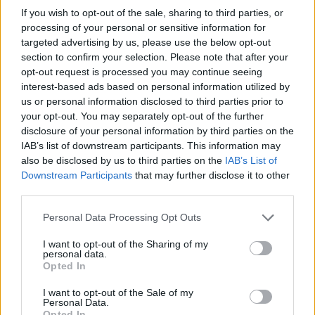
Castillo de San José, su primera gran exposición
If you wish to opt-out of the sale, sharing to third parties, or
processing of your personal or sensitive information for
titulada “Azul: el mar y la mujer en perspectiva”,
targeted advertising by us, please use the below opt-out
una colección que combina pintura digital y
section to confirm your selection. Please note that after your
acuarelas.
opt-out request is processed you may continue seeing
interest-based ads based on personal information utilized by
Durante el encuentro, la presidenta quiso
us or personal information disclosed to third parties prior to
reconocer el talento de Patricia Yurena y su
your opt-out. You may separately opt-out of the further
evolución hacia el ámbito artístico, destacando su
disclosure of your personal information by third parties on the
IAB’s list of downstream participants. This information may
capacidad para inspirar a nuevas generaciones
also be disclosed by us to third parties on the
IAB’s List of
desde la creatividad, la cultura y la defensa de
Downstream Participants
that may further disclose it to other
valores vinculados al respeto por el entorno y la
third parties.
igualdad.
Personal Data Processing Opt Outs
A lo largo de su carrera, Patricia Yurena ha
I want to opt-out of the Sharing of my
participado en proyectos internacionales
personal data.
Opted In
relacionados con la moda, la comunicación y el
arte, consolidando una nueva etapa creativa
I want to opt-out of the Sale of my
Personal Data.
marcada por la expresión artística y la sensibilidad
Opted In