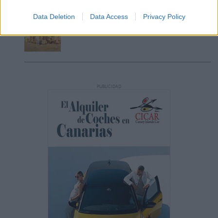
Data Deletion
Data Access
Privacy Policy
Vuelca una hormigonera en Lajares
PUBLICIDAD