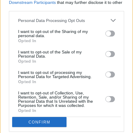
agentes de la Comisaría de Puerto del Rosario.
Downstream Participants
that may further disclose it to other
third parties.
Comentarios (0)
Personal Data Processing Opt Outs
I want to opt-out of the Sharing of my
personal data.
LO MÁS LEÍDO
Opted In
Fallece un bebé de 20 meses por un
I want to opt-out of the Sale of my
Personal Data.
golpe de calor en Fuerteventura
Opted In
I want to opt-out of processing my
¿EN QUÉ MOMENTO DEJAMOS DE SER
Personal Data for Targeted Advertising.
Opted In
HUMANOS?. Por Maite de Vera Cabrera
I want to opt-out of Collection, Use,
Retention, Sale, and/or Sharing of my
Fuerteventura Santiago de Compostela
Personal Data that Is Unrelated with the
Purposes for which it was collected.
por 30 euros por trayecto
Opted In
CONFIRM
Decathlon abre hoy su primera tienda
en Fuerteventura