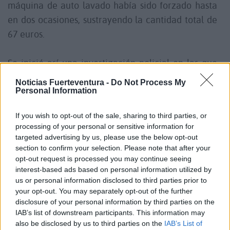
máquina de auto lavado había sido forzado hasta
en dos ocasiones, sustrayendo la cantidad total de
67 euros.
Se inició así una investigación policial en las que
los agentes de la Policía Nacional lograron
Noticias Fuerteventura -
Do Not Process My
identificar al presunto autor de los hechos, un
Personal Information
hombre de 48 años de edad, con 25 antecedentes
If you wish to opt-out of the sale, sharing to third parties, or
policiales, siendo posteriormente localizado y
processing of your personal or sensitive information for
detenido por un delito de robo con fuerza.
targeted advertising by us, please use the below opt-out
section to confirm your selection. Please note that after your
opt-out request is processed you may continue seeing
Instruido el correspondiente atestado policial, el
interest-based ads based on personal information utilized by
detenido fue puesto a disposición de la Autoridad
us or personal information disclosed to third parties prior to
Judicial competente.
your opt-out. You may separately opt-out of the further
disclosure of your personal information by third parties on the
IAB’s list of downstream participants. This information may
La intervención policial fue llevada a cabo por
also be disclosed by us to third parties on the
IAB’s List of