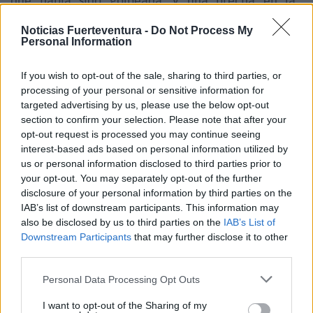
que había sido golpeada, y una brecha en la
barbilla, por lo que inmediatamente se avisó a los
Noticias Fuerteventura -
Do Not Process My
servicios de emergencia que la trasladaban al
Personal Information
Hospital General de Fuerteventura donde se
If you wish to opt-out of the sale, sharing to third parties, or
recupera de diversas policontusiones.
processing of your personal or sensitive information for
targeted advertising by us, please use the below opt-out
Los agentes procedieron a la inmediata detención
section to confirm your selection. Please note that after your
opt-out request is processed you may continue seeing
del individuo que ya pasado a disposición Judicial
interest-based ads based on personal information utilized by
quien decretó su puesta en libertad con cargos.
us or personal information disclosed to third parties prior to
your opt-out. You may separately opt-out of the further
Comentarios (0)
disclosure of your personal information by third parties on the
IAB’s list of downstream participants. This information may
also be disclosed by us to third parties on the
IAB’s List of
Downstream Participants
that may further disclose it to other
LO MÁS LEÍDO
third parties.
Fallece un bebé de 20 meses por un
Personal Data Processing Opt Outs
golpe de calor en Fuerteventura
I want to opt-out of the Sharing of my