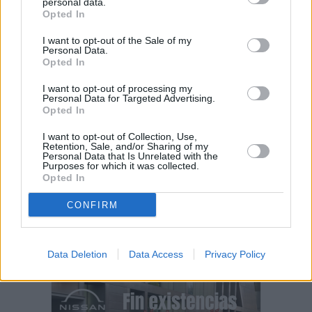
personal data.
Opted In
¿EN QUÉ MOMENTO DEJAMOS DE SER
HUMANOS?. Por Maite de Vera Cabrera
I want to opt-out of the Sale of my
Personal Data.
Opted In
Decathlon abre hoy su primera tienda
I want to opt-out of processing my
en Fuerteventura
Personal Data for Targeted Advertising.
Opted In
Vuelca una hormigonera en Lajares
I want to opt-out of Collection, Use,
Retention, Sale, and/or Sharing of my
Personal Data that Is Unrelated with the
Purposes for which it was collected.
Opted In
Todo listo para la IV Crono Velosa
CONFIRM
Data Deletion
Data Access
Privacy Policy
PUBLICIDAD