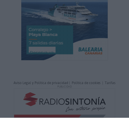
Aviso Legal y Política de privacidad
|
Política de cookies
|
Tarifas
PUBLICIDAD
NoticiasFuerteventura.com