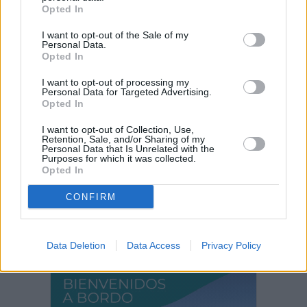
¿EN QUÉ MOMENTO DEJAMOS DE SER
Opted In
HUMANOS?. Por Maite de Vera Cabrera
I want to opt-out of the Sale of my
Personal Data.
Opted In
Fuerteventura Santiago de Compostela
por 30 euros por trayecto
I want to opt-out of processing my
Personal Data for Targeted Advertising.
Opted In
Decathlon abre hoy su primera tienda
I want to opt-out of Collection, Use,
en Fuerteventura
Retention, Sale, and/or Sharing of my
Personal Data that Is Unrelated with the
Purposes for which it was collected.
Opted In
Vuelca una hormigonera en Lajares
CONFIRM
Data Deletion
Data Access
Privacy Policy
PUBLICIDAD