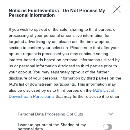
El personal del SUC valoró y asistió a la herida que
Noticias Fuerteventura -
Do Not Process My
fue trasladada en la correspondiente ambulancia
Personal Information
al mencionado centro sanitario.
If you wish to opt-out of the sale, sharing to third parties, or
processing of your personal or sensitive information for
La Policía Local, Guardia Civil y personal de la UME
targeted advertising by us, please use the below opt-out
que se encontraba en la zona colaboraron con los
section to confirm your selection. Please note that after your
servicios de emergencia en la resolución del
opt-out request is processed you may continue seeing
interest-based ads based on personal information utilized by
incidente.
us or personal information disclosed to third parties prior to
your opt-out. You may separately opt-out of the further
Comentarios (0)
disclosure of your personal information by third parties on the
IAB’s list of downstream participants. This information may
also be disclosed by us to third parties on the
IAB’s List of
LO MÁS LEÍDO
Downstream Participants
that may further disclose it to other
third parties.
Fallece un bebé de 20 meses por un
Personal Data Processing Opt Outs
golpe de calor en Fuerteventura
I want to opt-out of the Sharing of my
personal data.