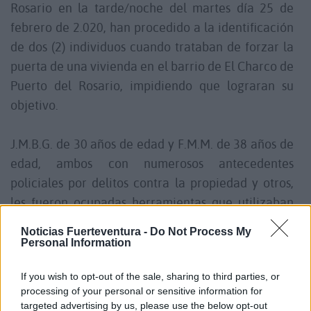
Rosario en la tarde/noche del martes día 25 de
febrero de 2.020, han procedido a la identificación
de dos (2) individuos cuando trataban de forzar la
puerta de una vivienda en el barrio de El Charco de
Puerto del Rosario, impidiendo que lograran su
objetivo.
J.M.B.G. de 30 años de edad y F.M.M. de 38 años de
edad, ambos con numerosos antecedentes
policiales por delitos contra la propiedad y otros,
les fueron ocupadas herramientas que utilizaban
para fines delictivos.
Noticias Fuerteventura -
Do Not Process My
Personal Information
Comentarios (0)
If you wish to opt-out of the sale, sharing to third parties, or
processing of your personal or sensitive information for
LO MÁS LEÍDO
targeted advertising by us, please use the below opt-out