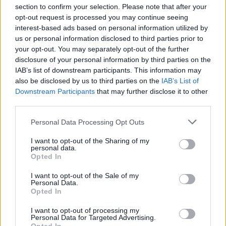
section to confirm your selection. Please note that after your
opt-out request is processed you may continue seeing
Fallece un bebé de 20 meses por un
interest-based ads based on personal information utilized by
golpe de calor en Fuerteventura
us or personal information disclosed to third parties prior to
your opt-out. You may separately opt-out of the further
¿EN QUÉ MOMENTO DEJAMOS DE SER
disclosure of your personal information by third parties on the
IAB’s list of downstream participants. This information may
HUMANOS?. Por Maite de Vera Cabrera
also be disclosed by us to third parties on the
IAB’s List of
Downstream Participants
that may further disclose it to other
Decathlon abre hoy su primera tienda
third parties.
en Fuerteventura
Personal Data Processing Opt Outs
I want to opt-out of the Sharing of my
Vuelca una hormigonera en Lajares
personal data.
Opted In
I want to opt-out of the Sale of my
Personal Data.
Incendio en Parque Holandés
Opted In
I want to opt-out of processing my
Personal Data for Targeted Advertising.