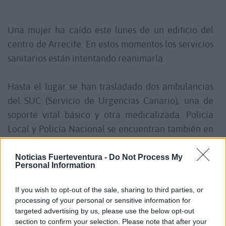
Una mujer ha caído este lunes de un edificio del
centro de Arrecife. En estos momentos los servicios
sanitarios están intentando reanimarla.
Hasta el lugar se han trasladado dos ambulancias
del SUC (Servicio de Urgencias Canario), una de
soporte vital básico y otra medicalizada. Policía
Local y Policía Nacional se encuentran también en
el lugar del suceso.
Noticias Fuerteventura -
Do Not Process My
Personal Information
Comentarios (0)
If you wish to opt-out of the sale, sharing to third parties, or
processing of your personal or sensitive information for
targeted advertising by us, please use the below opt-out
LO MÁS LEÍDO
section to confirm your selection. Please note that after your