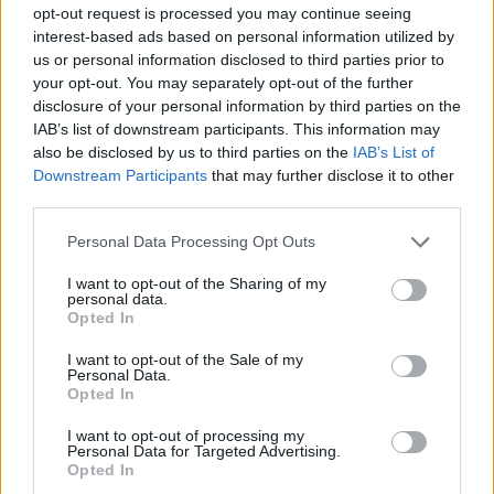
opt-out request is processed you may continue seeing
Fallece un bebé de 20 meses por un
interest-based ads based on personal information utilized by
golpe de calor en Fuerteventura
us or personal information disclosed to third parties prior to
your opt-out. You may separately opt-out of the further
disclosure of your personal information by third parties on the
¿EN QUÉ MOMENTO DEJAMOS DE SER
IAB’s list of downstream participants. This information may
HUMANOS?. Por Maite de Vera Cabrera
also be disclosed by us to third parties on the
IAB’s List of
Downstream Participants
that may further disclose it to other
third parties.
Fuerteventura Santiago de Compostela
por 30 euros por trayecto
Personal Data Processing Opt Outs
I want to opt-out of the Sharing of my
personal data.
Decathlon abre hoy su primera tienda
Opted In
en Fuerteventura
I want to opt-out of the Sale of my
Personal Data.
Vuelca una hormigonera en Lajares
Opted In
I want to opt-out of processing my
Personal Data for Targeted Advertising.
Opted In