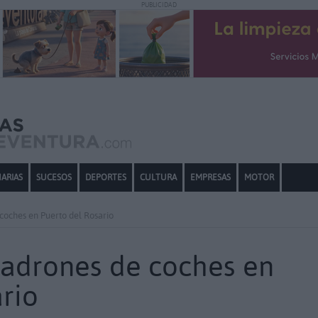
PUBLICIDAD
ARIAS
SUCESOS
DEPORTES
CULTURA
EMPRESAS
MOTOR
coches en Puerto del Rosario
ladrones de coches en
rio