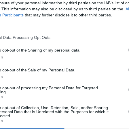
losure of your personal information by third parties on the IAB’s list of
. This information may also be disclosed by us to third parties on the
IA
Participants
that may further disclose it to other third parties.
os y se llevaban uno hasta la casa donde pernoctaban en Rosa
l Data Processing Opt Outs
o opt-out of the Sharing of my personal data.
In
o opt-out of the Sale of my Personal Data.
In
erto del Rosario han detenido a dos hombres de 22 y 21 años
n varios antecedentes policiales por hechos similares, como
to opt-out of processing my Personal Data for Targeted
ing.
o con fuerza, robo de uso de vehículo a motor y estafa.
In
ncia delictiva en el caso de robos en interior de vehículos en
o opt-out of Collection, Use, Retention, Sale, and/or Sharing
ersonal Data that Is Unrelated with the Purposes for which it
 en sus labores de prevención e investigación de este tipo de
lected.
In
litado la detención de dos de los presuntos autores de estos