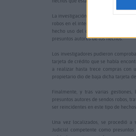
hechos que están causando alarma soci
La investigación se iniciaba a princi
robos en el interior de vehículos por 
hecho uso del coche, apareciendo el 
presuntos autores de los hechos.
Los investigadores pudieron comproba
tarjeta de crédito que se había encont
a realizar hasta trece compras con 
propietario dio de baja dicha tarjeta de
Finalmente, y tras varias gestiones, 
presuntos autores de sendos robos, tr
ser reincidentes en este tipo de hechos
Una vez localizados, se procedió a s
Judicial competente
como presuntos 