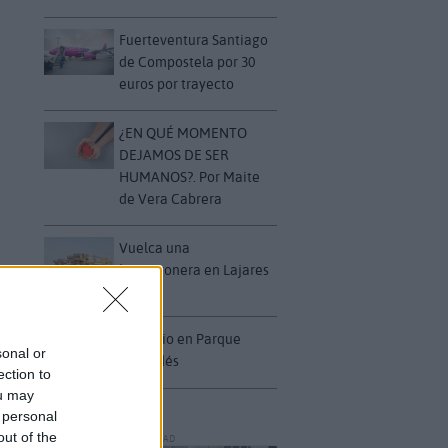
Fuerteventura Santiago
de Compostela por 30
euros por trayecto
¿EN QUÉ MOMENTO
DEJAMOS DE SER
HUMANOS?. Por Maite
de Vera Cabrera
Vuelca una
hormigonera en Lajares
Incendio en Parque
sonal or
Holandés
ection to
ou may
 personal
out of the
PUBLICIDAD