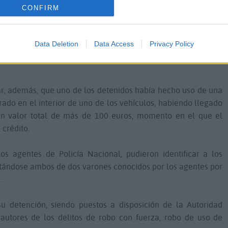
al en la ciudad.
CONFIRM
pios del mes de marzo, cuando se recibían sendas denuncias de
parte de sus propietarios. Además, en uno de los casos, habían
Data Deletion
Data Access
Privacy Policy
mismo en la zona de Rosa Villa, cerca de donde vivían los
r, además, que uno de los detenidos había hecho uso de una
rado en el interior de uno de los vehículos, habiendo llegado
un valor total de más de 100 euros, momento en el que el
 crédito.
los agentes de Policía Nacional, pudieron identificar a los
atándose ambos de dos varones conocidos por los agentes por
.
u detención, siendo puestos a disposición de la Autoridad
autores de los delitos de robo con fuerza, robo de uso de