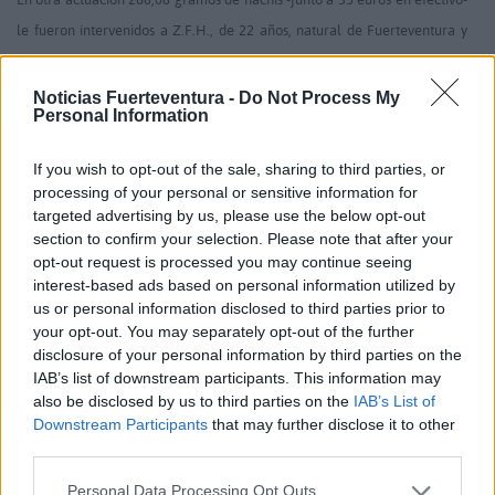
le fueron intervenidos a Z.F.H., de 22 años, natural de Fuerteventura y
sin antecedentes penales, en el momento de su detención como presunto
autor de un delito de trafico de drogas.
Noticias Fuerteventura -
Do Not Process My
Personal Information
La actuación policial tuvo lugar durante un control de vehículos
realizado en la localidad de Costa Calma el pasado día 19 de diciembre,
If you wish to opt-out of the sale, sharing to third parties, or
quedando el detenido a disposición del correspondiente Juzgado de
processing of your personal or sensitive information for
targeted advertising by us, please use the below opt-out
guardia de Puerto del Rosario.
section to confirm your selection. Please note that after your
opt-out request is processed you may continue seeing
interest-based ads based on personal information utilized by
us or personal information disclosed to third parties prior to
your opt-out. You may separately opt-out of the further
disclosure of your personal information by third parties on the
IAB’s list of downstream participants. This information may
also be disclosed by us to third parties on the
IAB’s List of
Comentarios (1)
Downstream Participants
that may further disclose it to other
third parties.
LO MÁS LEÍDO
Personal Data Processing Opt Outs