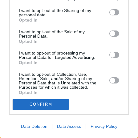
I want to opt-out of the Sharing of my
Fallece un bebé de 20 meses por un
personal data.
golpe de calor en Fuerteventura
Opted In
I want to opt-out of the Sale of my
Personal Data.
¿EN QUÉ MOMENTO DEJAMOS DE SER
Opted In
HUMANOS?. Por Maite de Vera Cabrera
I want to opt-out of processing my
Personal Data for Targeted Advertising.
Opted In
Decathlon abre hoy su primera tienda
en Fuerteventura
I want to opt-out of Collection, Use,
Retention, Sale, and/or Sharing of my
Personal Data that Is Unrelated with the
Vuelca una hormigonera en Lajares
Purposes for which it was collected.
Opted In
CONFIRM
Incendio en Parque Holandés
Data Deletion
Data Access
Privacy Policy