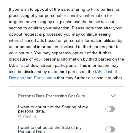
emergencia e instruyeron las diligencias
correspondientes.
If you wish to opt-out of the sale, sharing to third parties, or
processing of your personal or sensitive information for
targeted advertising by us, please use the below opt-out
Comentarios (0)
section to confirm your selection. Please note that after your
opt-out request is processed you may continue seeing
interest-based ads based on personal information utilized by
LO MÁS LEÍDO
us or personal information disclosed to third parties prior to
your opt-out. You may separately opt-out of the further
¿EN QUÉ MOMENTO DEJAMOS DE SER
disclosure of your personal information by third parties on the
HUMANOS?. Por Maite de Vera Cabrera
IAB’s list of downstream participants. This information may
also be disclosed by us to third parties on the
IAB’s List of
Downstream Participants
that may further disclose it to other
Decathlon abre hoy su primera tienda
third parties.
en Fuerteventura
Personal Data Processing Opt Outs
Vuelca una hormigonera en Lajares
I want to opt-out of the Sharing of my
personal data.
Opted In
I want to opt-out of the Sale of my
Personal Data.