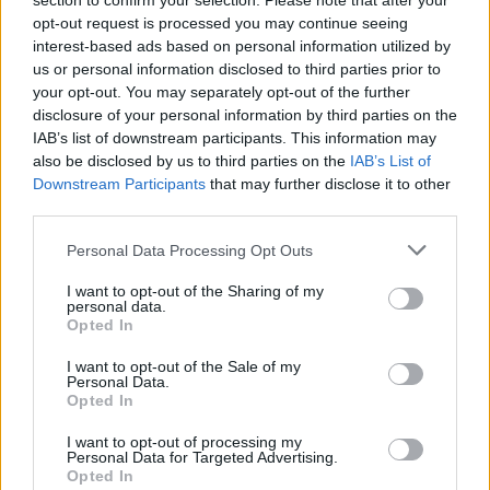
section to confirm your selection. Please note that after your
Fallece un bebé de 20 meses por un
opt-out request is processed you may continue seeing
golpe de calor en Fuerteventura
interest-based ads based on personal information utilized by
us or personal information disclosed to third parties prior to
¿EN QUÉ MOMENTO DEJAMOS DE SER
your opt-out. You may separately opt-out of the further
disclosure of your personal information by third parties on the
HUMANOS?. Por Maite de Vera Cabrera
IAB’s list of downstream participants. This information may
also be disclosed by us to third parties on the
IAB’s List of
Fuerteventura Santiago de Compostela
Downstream Participants
that may further disclose it to other
por 30 euros por trayecto
third parties.
Personal Data Processing Opt Outs
Decathlon abre hoy su primera tienda
I want to opt-out of the Sharing of my
en Fuerteventura
personal data.
Opted In
Vuelca una hormigonera en Lajares
I want to opt-out of the Sale of my
Personal Data.
Opted In
I want to opt-out of processing my
Personal Data for Targeted Advertising.
Opted In