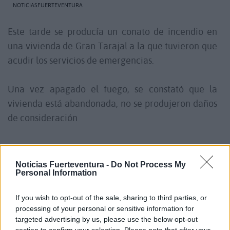
NOTICIASFUERTEVENTURA
Este tarde se producía un conato de incendio en
una vivienda de Gran Tarajal a la que tuvieron que
acudir los servicios de emergencias.
Una vez apagado el fuego, se constató que la
vivienda está abandonada, no se produjeron daños
de consideración
Noticias Fuerteventura -
Do Not Process My
Comentarios (0)
Personal Information
If you wish to opt-out of the sale, sharing to third parties, or
LO MÁS LEÍDO
processing of your personal or sensitive information for
targeted advertising by us, please use the below opt-out