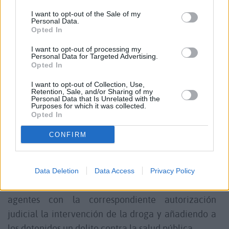
realizadas para continuar con la localización del
I want to opt-out of the Sale of my
Personal Data.
resto de efectos sustraídos, la Guardia Civil detectó
Opted In
el pasado día 26 de febrero la presencia de un
I want to opt-out of processing my
envío –mediante paquetería- postal sospechoso por
Personal Data for Targeted Advertising.
Opted In
parte de uno de los detenidos, el cual fue
depositado en una oficina de paquetería de Puerto
I want to opt-out of Collection, Use,
Retention, Sale, and/or Sharing of my
del Rosario para ser enviado a Gran Canaria.
Personal Data that Is Unrelated with the
Purposes for which it was collected.
Opted In
Los agentes intervinieron dicho envío, ante las
CONFIRM
sospechas de que pudiera contener más objetos del
robo, pero dieron con 24,1 kilogramos de hachís
que presuntamente se iban a enviar los detenidos a
Data Deletion
Data Access
Privacy Policy
su domicilio de Gran Canaria, realizando así los
agentes con la correspondiente autorización
judicial la intervención de la droga y añadiendo a
los detenidos un delito contra la salud pública.