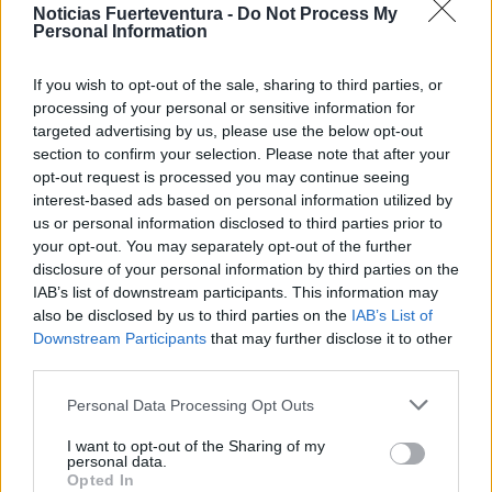
Noticias Fuerteventura -
Do Not Process My
Detención en el puerto de Morro Jable
Personal Information
If you wish to opt-out of the sale, sharing to third parties, or
Finalmente los agentes del Puesto Principal de
processing of your personal or sensitive information for
Morro Jable localizaron a las 16:30 horas del
targeted advertising by us, please use the below opt-out
mismo día el vehículo utilizado en el robo,
section to confirm your selection. Please note that after your
opt-out request is processed you may continue seeing
procediendo a su vez a la detención de los dos
interest-based ads based on personal information utilized by
pasajeros que pretendían trasladarse vía marítima
us or personal information disclosed to third parties prior to
a la isla de Gran Canaria, recuperando la Guardia
your opt-out. You may separately opt-out of the further
disclosure of your personal information by third parties on the
Civil en el interior del mismo 45 relojes que fueron
IAB’s list of downstream participants. This information may
parte de lo robado según lo manifestado en la
also be disclosed by us to third parties on the
IAB’s List of
correspondiente denuncia, además de 1860 euros
Downstream Participants
that may further disclose it to other
third parties.
en efectivo.
Personal Data Processing Opt Outs
Paquete postal con 24 kilos de hachís
I want to opt-out of the Sharing of my
personal data.
Opted In
Además en el curso de las pesquisas policiales