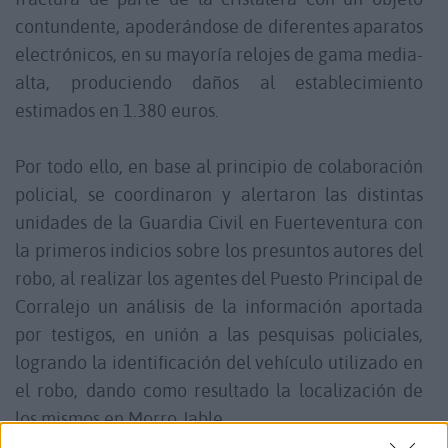
contundente, apoderándose de diferentes aparatos
electrónicos, en su mayoría relojes de gama media-
alta, produciendo daños al establecimiento
estimados en 1.380 euros.
Por todo ello, en base al principio de colaboración
policial, se coordinaron y alertaron las distintas
unidades de la Guardia Civil en Fuerteventura con
la primeros indicios sobre los presuntos autores del
robo, al realizar los agentes del Puesto Principal de
Corralejo un análisis de la información aportada
por testigos, en unión a las pesquisas policiales,
logrando la identificación del vehículo utilizado en
el robo, dando como resultado la localización de
los mismos en Morro Jable.