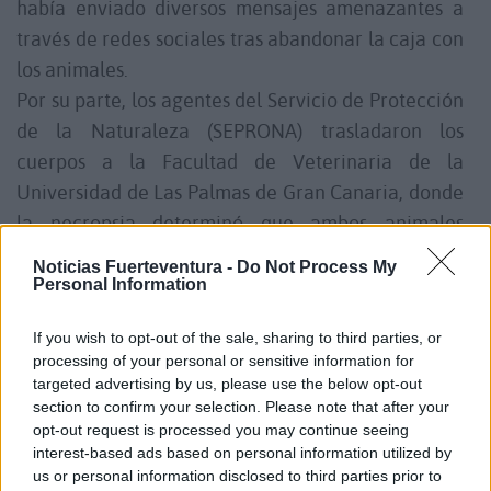
había enviado diversos mensajes amenazantes a
través de redes sociales tras abandonar la caja con
los animales.
Por su parte, los agentes del Servicio de Protección
de la Naturaleza (SEPRONA) trasladaron los
cuerpos a la Facultad de Veterinaria de la
Universidad de Las Palmas de Gran Canaria, donde
la necropsia determinó que ambos animales
fallecieron por varios impactos de proyectil en la
Noticias Fuerteventura -
Do Not Process My
cabeza.
Personal Information
Las pesquisas determinaron que los hechos se
If you wish to opt-out of the sale, sharing to third parties, or
produjeron en una finca familiar compartida,
processing of your personal or sensitive information for
donde el detenido habría acabado con la vida de
targeted advertising by us, please use the below opt-out
los perros con una carabina antes de trasladar sus
section to confirm your selection. Please note that after your
opt-out request is processed you may continue seeing
cuerpos.
interest-based ads based on personal information utilized by
Con la autorización judicial, los agentes, en
us or personal information disclosed to third parties prior to