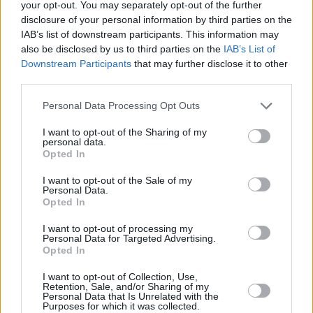
colaboración con la Unidad de Seguridad
your opt-out. You may separately opt-out of the further
disclosure of your personal information by third parties on the
Ciudadana (USECIC) de Las Palmas, procedieron a
IAB’s list of downstream participants. This information may
registrar la finca del sospechoso, donde localizaron
also be disclosed by us to third parties on the
IAB’s List of
varias armas de fuego.
Downstream Participants
that may further disclose it to other
third parties.
Finalmente, la Guardia Civil ha puesto las
diligencias a disposición de la autoridad judicial
Personal Data Processing Opt Outs
competente.
I want to opt-out of the Sharing of my
personal data.
Opted In
Comentarios (0)
I want to opt-out of the Sale of my
Personal Data.
Opted In
LO MÁS LEÍDO
I want to opt-out of processing my
Fallece un bebé de 20 meses por un
Personal Data for Targeted Advertising.
Opted In
golpe de calor en Fuerteventura
I want to opt-out of Collection, Use,
Retention, Sale, and/or Sharing of my
¿EN QUÉ MOMENTO DEJAMOS DE SER
Personal Data that Is Unrelated with the
Purposes for which it was collected.
HUMANOS?. Por Maite de Vera Cabrera