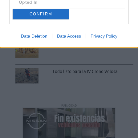
Opted In
CONFIRM
Decathlon abre hoy su primera tienda
en Fuerteventura
Data Deletion
Data Access
Privacy Policy
Vuelca una hormigonera en Lajares
Todo listo para la IV Crono Velosa
PUBLICIDAD