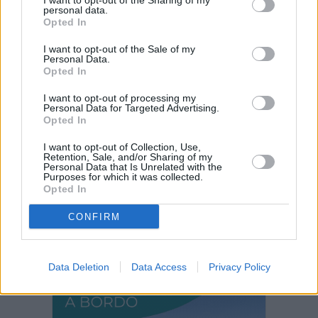
I want to opt-out of the Sharing of my
Decathlon abre hoy su primera tienda
personal data.
en Fuerteventura
Opted In
I want to opt-out of the Sale of my
Personal Data.
Vuelca una hormigonera en Lajares
Opted In
I want to opt-out of processing my
Personal Data for Targeted Advertising.
Opted In
Todo listo para la IV Crono Velosa
I want to opt-out of Collection, Use,
Retention, Sale, and/or Sharing of my
Personal Data that Is Unrelated with the
Purposes for which it was collected.
Incendio en Parque Holandés
Opted In
CONFIRM
PUBLICIDAD
Data Deletion
Data Access
Privacy Policy