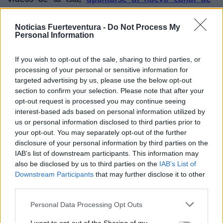
Noticias Fuerteventura.
Noticias Fuerteventura -
Do Not Process My
Personal Information
Hay preocupación entre los vecinos hay que tras
If you wish to opt-out of the sale, sharing to third parties, or
arder un coche en Morro Jable la semana pasada y
processing of your personal or sensitive information for
otro en Costa Calma todo apunta a la posibilidad de
targeted advertising by us, please use the below opt-out
un pirómano en el sur.
section to confirm your selection. Please note that after your
opt-out request is processed you may continue seeing
interest-based ads based on personal information utilized by
us or personal information disclosed to third parties prior to
Comentarios (1)
your opt-out. You may separately opt-out of the further
disclosure of your personal information by third parties on the
IAB’s list of downstream participants. This information may
LO MÁS LEÍDO
also be disclosed by us to third parties on the
IAB’s List of
Downstream Participants
that may further disclose it to other
third parties.
¿EN QUÉ MOMENTO DEJAMOS DE SER
HUMANOS?. Por Maite de Vera Cabrera
Personal Data Processing Opt Outs