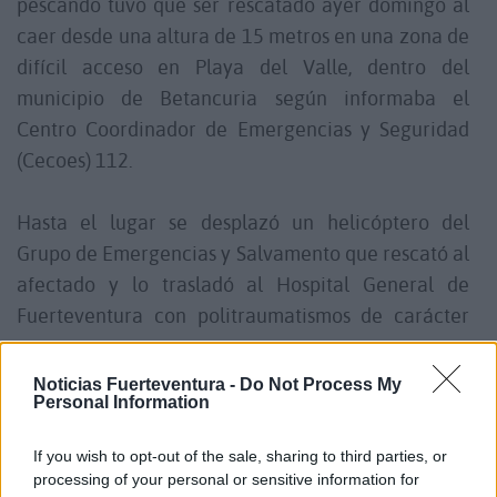
pescando tuvo que ser rescatado ayer domingo al
caer desde una altura de 15 metros en una zona de
difícil acceso en Playa del Valle, dentro del
municipio de Betancuria según informaba el
Centro Coordinador de Emergencias y Seguridad
(Cecoes) 112.
Hasta el lugar se desplazó un helicóptero del
Grupo de Emergencias y Salvamento que rescató al
afectado y lo trasladó al Hospital General de
Fuerteventura con politraumatismos de carácter
grave.
Noticias Fuerteventura -
Do Not Process My
Personal Information
Comentarios (0)
If you wish to opt-out of the sale, sharing to third parties, or
processing of your personal or sensitive information for