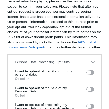
targeted advertising by us, please use the below opt-out
LO MÁS LEÍDO
section to confirm your selection. Please note that after your
opt-out request is processed you may continue seeing
Fallece un bebé de 20 meses por un
interest-based ads based on personal information utilized by
golpe de calor en Fuerteventura
us or personal information disclosed to third parties prior to
your opt-out. You may separately opt-out of the further
disclosure of your personal information by third parties on the
Fuerteventura Santiago de Compostela
IAB’s list of downstream participants. This information may
por 30 euros por trayecto
also be disclosed by us to third parties on the
IAB’s List of
Downstream Participants
that may further disclose it to other
third parties.
¿EN QUÉ MOMENTO DEJAMOS DE SER
HUMANOS?. Por Maite de Vera Cabrera
Personal Data Processing Opt Outs
I want to opt-out of the Sharing of my
Vuelca una hormigonera en Lajares
personal data.
Opted In
I want to opt-out of the Sale of my
Personal Data.
Opted In
Incendio en Parque Holandés
I want to opt-out of processing my
Personal Data for Targeted Advertising.