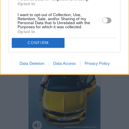
Opted In
I want to opt-out of Collection, Use,
PUBLICIDAD
Retention, Sale, and/or Sharing of my
Personal Data that Is Unrelated with the
Purposes for which it was collected.
Opted In
CONFIRM
Data Deletion
Data Access
Privacy Policy