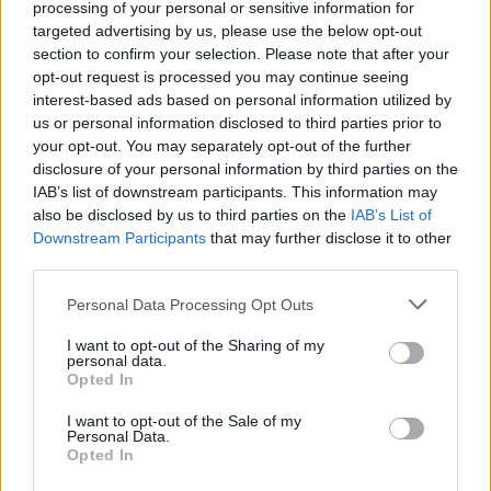
processing of your personal or sensitive information for
incluso a hacer uso de sus armas de fuego proteger
targeted advertising by us, please use the below opt-out
su integridad física durante el intento de
section to confirm your selection. Please note that after your
opt-out request is processed you may continue seeing
interceptación en el Centro Comercial La Ballena.
interest-based ads based on personal information utilized by
us or personal information disclosed to third parties prior to
Finalmente, la Policía Nacional detuvo a seis
your opt-out. You may separately opt-out of the further
disclosure of your personal information by third parties on the
personas por tentativa de robo con violencia,
IAB’s list of downstream participants. This information may
tentativa de homicidio, falsedad documental,
also be disclosed by us to third parties on the
IAB’s List of
atentado y encubrimiento.
Downstream Participants
that may further disclose it to other
third parties.
Por su parte, en la actuación intervinieron las
Personal Data Processing Opt Outs
unidades de del GAC, GOES, UPR y Unidades
I want to opt-out of the Sharing of my
Especiales, mientras que la Brigada Provincial de
personal data.
Opted In
Policía Judicial se ha hecho cargo de continuar con
la investigación.
I want to opt-out of the Sale of my
Personal Data.
Opted In
Comentarios (0)