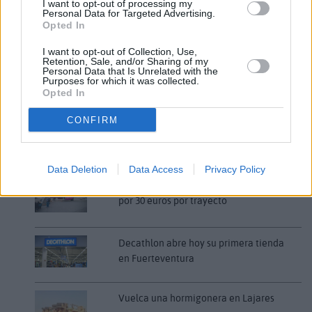
I want to opt-out of processing my
Personal Data for Targeted Advertising.
Opted In
LO MÁS LEÍDO
I want to opt-out of Collection, Use,
Retention, Sale, and/or Sharing of my
Fallece un bebé de 20 meses por un
Personal Data that Is Unrelated with the
Purposes for which it was collected.
golpe de calor en Fuerteventura
Opted In
CONFIRM
¿EN QUÉ MOMENTO DEJAMOS DE SER
HUMANOS?. Por Maite de Vera Cabrera
Data Deletion
Data Access
Privacy Policy
Fuerteventura Santiago de Compostela
por 30 euros por trayecto
Decathlon abre hoy su primera tienda
en Fuerteventura
Vuelca una hormigonera en Lajares