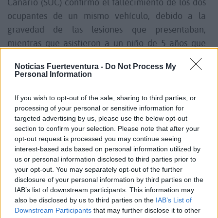
Canario (SUC) confirmó el fallecimiento de los dos
ocupantes de un mismo vehículo, debido a la
gravedad de las lesiones que presentaban;
mientras que asistieron a un niño de 5 años que
presentaba un traumatismo en el codo de carácter
Noticias Fuerteventura -
Do Not Process My
moderado, por lo que fue trasladado en
Personal Information
ambulancia medicalizada al Hospital Doctor José
Molina Orosa.
If you wish to opt-out of the sale, sharing to third parties, or
processing of your personal or sensitive information for
targeted advertising by us, please use the below opt-out
En el lugar del incidente también se personaron
section to confirm your selection. Please note that after your
agentes de la Policía Local, que colaboraron con el
opt-out request is processed you may continue seeing
interest-based ads based on personal information utilized by
dispositivo intervinientes, así como efectivos de la
us or personal information disclosed to third parties prior to
Guardia Civil que regularon el tráfico en la vía y
your opt-out. You may separately opt-out of the further
realizaron el atestado correspondiente.
disclosure of your personal information by third parties on the
IAB’s list of downstream participants. This information may
also be disclosed by us to third parties on the
IAB’s List of
Comentarios (1)
Downstream Participants
that may further disclose it to other