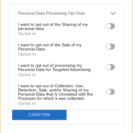
third parties.
LO MÁS LEÍDO
Personal Data Processing Opt Outs
I want to opt-out of the Sharing of my
Fallece un bebé de 20 meses por un
personal data.
golpe de calor en Fuerteventura
Opted In
I want to opt-out of the Sale of my
Personal Data.
¿EN QUÉ MOMENTO DEJAMOS DE SER
Opted In
HUMANOS?. Por Maite de Vera Cabrera
I want to opt-out of processing my
Personal Data for Targeted Advertising.
Fuerteventura Santiago de Compostela
Opted In
por 30 euros por trayecto
I want to opt-out of Collection, Use,
Retention, Sale, and/or Sharing of my
Personal Data that Is Unrelated with the
Purposes for which it was collected.
Vuelca una hormigonera en Lajares
Opted In
CONFIRM
Incendio en Parque Holandés