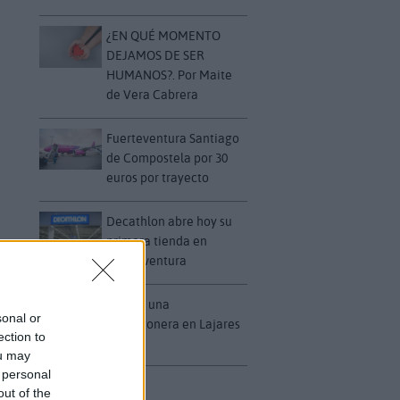
¿EN QUÉ MOMENTO
DEJAMOS DE SER
HUMANOS?. Por Maite
de Vera Cabrera
Fuerteventura Santiago
de Compostela por 30
euros por trayecto
Decathlon abre hoy su
primera tienda en
Fuerteventura
Vuelca una
sonal or
hormigonera en Lajares
ection to
ou may
 personal
out of the