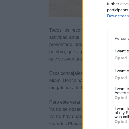
further disc
participants
Downstream 
Todos los recordamos perfectamente. 
actividad anual de todo edil del área
Persona
presentado 'urbi et orbi' una ristra d
I want t
hombro, que a partir de la fecha pobl
Opted 
que se aventuraban más allá de la oril
I want t
Esos concejales eran los reyes del ve
Opted 
Miami Beach paseando playa arriba, pl
megafonía a todo trabajo para alertar a
I want 
Advertis
Opted 
Pero este verano de récords turísticos 
I want t
Ya no se observa el despliegue de Toy
of my P
Ya no hay quads, ni megafonía. ¿Cuán
was col
Opted 
Grandes Playas de Corralejo se quedan 