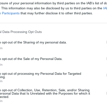
losure of your personal information by third parties on the IAB’s list of
. This information may also be disclosed by us to third parties on the
IA
Participants
that may further disclose it to other third parties.
Hubo un tiempo en esta isla costera, en el que la principal
 que se preciara, era hacerse una foto al comienzo del verano
l Data Processing Opt Outs
e 4x4, quads, puestos de observación y mozos con flotadores al
o opt-out of the Sharing of my personal data.
arían nuestra playas para tranquilidad de los osados bañistas
In
la en busca de olas.
o opt-out of the Sale of my Personal Data.
rano. Venga banderas rojas, verdes y amarillas. Morenazos de
In
aya abajo, en busca de futuribles ahogados. Silbatos y hasta
l machote de turno que retaba las olas con bandera...
to opt-out of processing my Personal Data for Targeted
ing.
In
nos ha traído unas playas huérfanas de socorristas.
o opt-out of Collection, Use, Retention, Sale, and/or Sharing
otas de un lado para otro en busca de intrépidos nadadores.
ersonal Data that Is Unrelated with the Purposes for which it
do perdimos las motos de agua? ¡Ahora, a las 18 horas las
lected.
In
sin vigilantes!