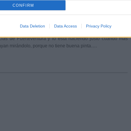
CONFIRM
nicos, mermar los humanos y hasta nos enteramos que en
Civil. ¡En agosto Emergencias del Cabildo se queda sin
caciones!
Data Deletion
Data Access
Privacy Policy
cias de Fuerteventura y lo está haciendo justo cuando más
Vayan mirándolo, porque no tiene buena pinta….