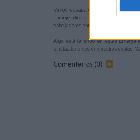
Vimos desaparecer los equipos téc
Tuineje dimite toda la Protección 
trabajadores porque todos están de va
Algo está fallando en estas Emergen
turistas tenemos en nuestras costas. 
Comentarios (0)