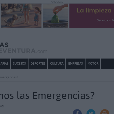
PUBLICIDAD
ARIAS
SUCESOS
DEPORTES
CULTURA
EMPRESAS
MOTOR
Emergencias?
os las Emergencias?
:05H