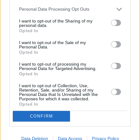
Ambiente, entre otras cuestiones importantes para
Personal Data Processing Opt Outs
la isla>>
I want to opt-out of the Sharing of my
personal data.
Opted In
¿ Esperan? Repito. ¿Esperan? Pregunto. ¿Es que no
han leído el PIOF? Y me sorprendo. ¿Lo han leído?
I want to opt-out of the Sale of my
Personal Data.
¿Qué esperan entonces?
Opted In
I want to opt-out of processing my
¡Un, dos, un dos, un, dos!
Personal Data for Targeted Advertising.
Opted In
¡Rápido, rápido!
I want to opt-out of Collection, Use,
Retention, Sale, and/or Sharing of my
Personal Data that Is Unrelated with the
Purposes for which it was collected.
Ya no puede pasar más tiempo...
Opted In
CONFIRM
Por descontado que Alejandro Jorge conoce a
Fukuyama. Probablemente sus notas de prensa se
hayan inspirado en ‘El Fin de la Historia’.
Data Deletion
Data Access
Privacy Policy