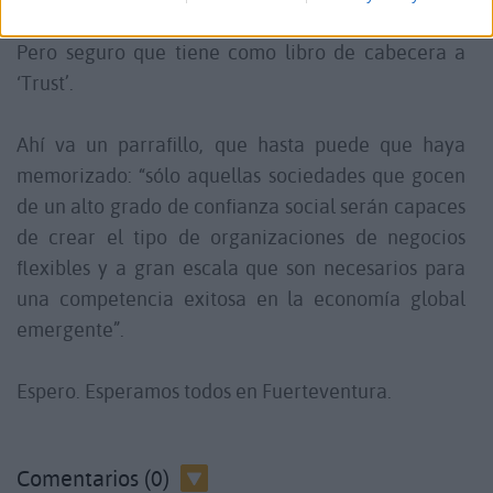
Pero seguro que tiene como libro de cabecera a
‘Trust’.
Ahí va un parrafillo, que hasta puede que haya
memorizado: “sólo aquellas sociedades que gocen
de un alto grado de confianza social serán capaces
de crear el tipo de organizaciones de negocios
flexibles y a gran escala que son necesarios para
una competencia exitosa en la economía global
emergente”.
Espero. Esperamos todos en Fuerteventura.
Comentarios (0)