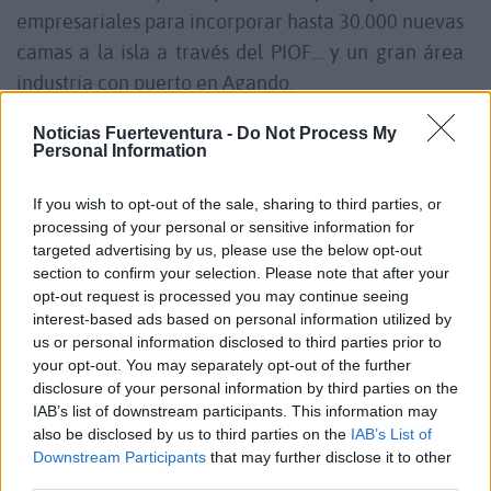
empresariales para incorporar hasta 30.000 nuevas
camas a la isla a través del PIOF… y un gran área
industria con puerto en Agando.
Noticias Fuerteventura -
Do Not Process My
¡Un, dos, un dos, un, dos!
Personal Information
¡Rápido, rápido!
If you wish to opt-out of the sale, sharing to third parties, or
processing of your personal or sensitive information for
targeted advertising by us, please use the below opt-out
Ya no puede pasar más tiempo...
section to confirm your selection. Please note that after your
opt-out request is processed you may continue seeing
interest-based ads based on personal information utilized by
Y ahora NC y Alejandro Jorge sacan su comunicado
us or personal information disclosed to third parties prior to
desiderativo, del que permítanme que les vuelva a
your opt-out. You may separately opt-out of the further
repetir el fragmento: <<Los nacionalistas esperan
disclosure of your personal information by third parties on the
IAB’s list of downstream participants. This information may
que el documento garantice el desarrollo
also be disclosed by us to third parties on the
IAB’s List of
sostenible, las energías renovables, la
Downstream Participants
that may further disclose it to other
diversificación económica y el respeto al Medio
third parties.