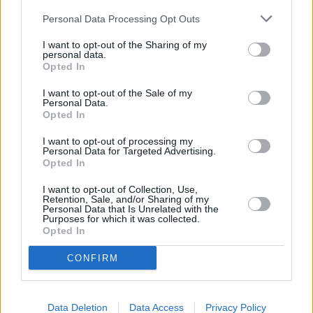
indistintamente, ya se trata de Cabildo o de
Tuineje. Marcelino Cerdeña, ex de
Coalición
Personal Data Processing Opt Outs
Canaria
, y ahora responsable de
Unidos por
I want to opt-out of the Sharing of my
personal data.
Betancuria
que va unido a
Nueva Canarias
al
Opted In
Cabildo. Sandra Domínguez, ex
Coalición Canaria
,
I want to opt-out of the Sale of my
militante de
AMF
, en Coalición con el
PP
al senado
Personal Data.
Opted In
del 2011, y ahora en coalición con
Nueva Canarias
a Cabildo y Parlamento.
I want to opt-out of processing my
Personal Data for Targeted Advertising.
Opted In
Yo no se si son todos los que están, pero si es cierto
I want to opt-out of Collection, Use,
que están todos los que son, que me parecen a mi
Retention, Sale, and/or Sharing of my
Personal Data that Is Unrelated with the
bastantes, digamos que todo el espectro político
Purposes for which it was collected.
Opted In
condensado en una candidatura.
CONFIRM
Comentarios (0)
Data Deletion
Data Access
Privacy Policy