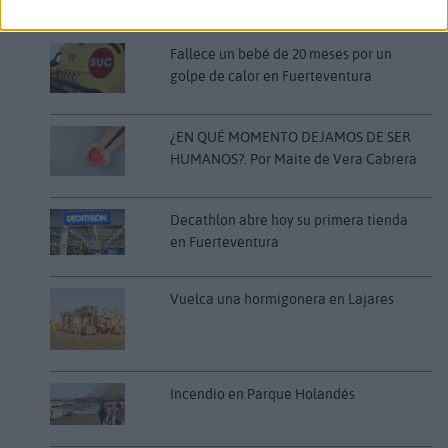
LO MÁS LEÍDO
Fallece un bebé de 20 meses por un
golpe de calor en Fuerteventura
¿EN QUÉ MOMENTO DEJAMOS DE SER
HUMANOS?. Por Maite de Vera Cabrera
Decathlon abre hoy su primera tienda
en Fuerteventura
Vuelca una hormigonera en Lajares
Incendio en Parque Holandés