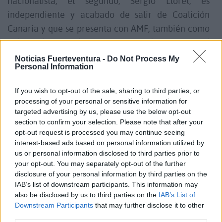
nacionalista, el segundo, Sergio Lloret, es
independiente y acabado de salir de Coalición
Canaria y que se presenta con AMF, también como
independiente, al ayuntamiento de Tuineje. El
tercero, también ex de Coalición, el alcalde de
Noticias Fuerteventura -
Do Not Process My
Personal Information
Betancuria, Marcelino Cerdeña, pertenece a
Unidos por Betancuria, la cuarta, Sandra
If you wish to opt-out of the sale, sharing to third parties, or
Domínguez pertenece a AMF.
processing of your personal or sensitive information for
targeted advertising by us, please use the below opt-out
section to confirm your selection. Please note that after your
En estos cuatro casos hay que recordar que
opt-out request is processed you may continue seeing
Alejandro Jorge fue consejero con el
Partido
interest-based ads based on personal information utilized by
Socialista
, militó en el
Partido Popula
r y ahora es
us or personal information disclosed to third parties prior to
your opt-out. You may separately opt-out of the further
presidente y cabeza visible de
Nueva Canarias
.
disclosure of your personal information by third parties on the
Sergio Lloret comenzó con
AMF
, luego pasó a
IAB’s list of downstream participants. This information may
Coalición Canaria
y ahora vuelve como
also be disclosed by us to third parties on the
IAB’s List of
Downstream Participants
that may further disclose it to other
independiente de
Nueva Canarias
y
AMF
third parties.