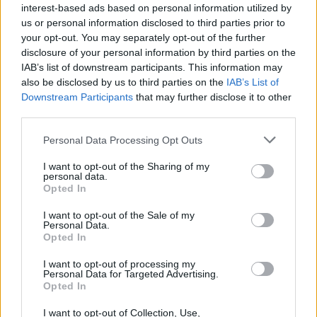
interest-based ads based on personal information utilized by
subir al facebook... el pacto ya está armado para
us or personal information disclosed to third parties prior to
los próximos cuatro años.
your opt-out. You may separately opt-out of the further
disclosure of your personal information by third parties on the
IAB’s list of downstream participants. This information may
Las elecciones han echado tierra sobre la memoria.
also be disclosed by us to third parties on the
IAB’s List of
Manuel Travieso fue el artífice de que Puerto del
Downstream Participants
that may further disclose it to other
Rosario tenga un gran centro comercial en pleno
third parties.
centro urbano, enterrando de paso al pequeño
Personal Data Processing Opt Outs
comercio capitalino. Por el camino se le quedó el
I want to opt-out of the Sharing of my
Mariposario, el Delfinario, el Palmétum y el
personal data.
‘Central Park’ de Majada Marcial. Eso sí: el medio
Opted In
millar de casas en suelo rústico está aún poblando
I want to opt-out of the Sale of my
Personal Data.
gavias y tableros.
Opted In
I want to opt-out of processing my
Juan Jesús Gutiérrez, número tres de NC-AMF (y
Personal Data for Targeted Advertising.
Opted In
que no resultó electo), fue el responsable de la
gestión de los servicios de ¿limpieza?, ¿alumbrado?
I want to opt-out of Collection, Use,