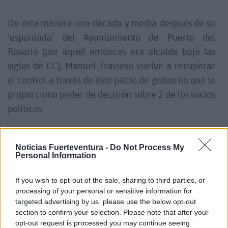
De esta manera una década y media después de su
‘espantada’ del Ayuntamiento de Puerto del
Rosario (por aquel entonces era alcalde bajo las
siglas de CC), Manuel Travieso vuelve a recuperar
el control a través de este pacto de gobierno que le
proporciona poder de decisión sobre 2 de los socios
políticos.
Juan Jiménez es el encargado de poner orden con
Noticias Fuerteventura -
Do Not Process My
la vara de alcalde, recuperada gracias a una mal
Personal Information
valorada gestión del actual primer edil, Nicolás
Gutiérrez (hermano de Juan Jesús, hasta ahora
If you wish to opt-out of the sale, sharing to third parties, or
processing of your personal or sensitive information for
concejal de CC y número tres en la candidatura de
targeted advertising by us, please use the below opt-out
NC-AMF… y que no resultó electo). Podemos aporta
section to confirm your selection. Please note that after your
el discurso progresista y Cs completa la foto para
opt-out request is processed you may continue seeing