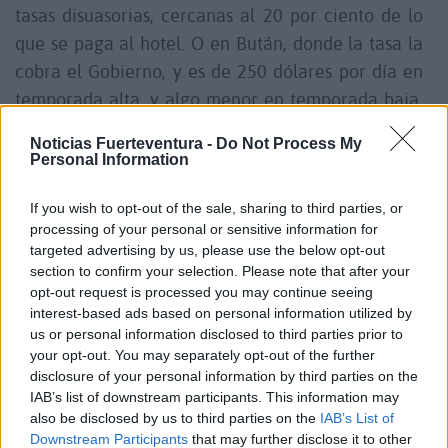
tasas disuasorias, cercanas al 20 por ciento de lo
que se paga al hotel. O en Bután, donde la tasa la
cobra el Gobierno, y es de 250 dólares por día en
temporada alta, y algo menor en temporada baja.
¿Va alguien a Bután teniendo que pagar esa tasa?
Noticias Fuerteventura -
Do Not Process My
Pues sí: en un país budista donde el Gobierno no
Personal Information
mide el PIB, sino el IFNB (Índice Nacional de
If you wish to opt-out of the sale, sharing to third parties, or
Felicidad Bruta), los turistas obtienen al pagar la
processing of your personal or sensitive information for
tasa algunos interesantes servicios, que incluyen
targeted advertising by us, please use the below opt-out
guía, alojamiento, comida y excursiones. O sea, que
section to confirm your selection. Please note that after your
opt-out request is processed you may continue seeing
hay modelos de todo tipo.
interest-based ads based on personal information utilized by
us or personal information disclosed to third parties prior to
Y los hay, fundamentalmente, porque la tasa es un
your opt-out. You may separately opt-out of the further
disclosure of your personal information by third parties on the
sistema para obtener financiación extraordinaria
IAB’s list of downstream participants. This information may
para las administraciones locales. Se trata, por
also be disclosed by us to third parties on the
IAB’s List of
tanto, en la mayor parte de los casos, de un
Downstream Participants
that may further disclose it to other