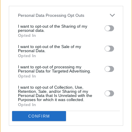
third parties.
impuesto local. Y eso ya existe en Canarias: es el
IGIC, cuya recaudación íntegra se distribuye entre
Personal Data Processing Opt Outs
el Gobierno, los Cabildos y los Ayuntamientos. Para
I want to opt-out of the Sharing of my
las administraciones locales canarias sería mucho
personal data.
Opted In
más cómodo un sistema centralizado que ochenta
y cuatro sistemas municipales, que requerirían la
I want to opt-out of the Sale of my
Personal Data.
creación de multitud de mecanismos de gestión y
Opted In
control. Se puede o no estar de acuerdo con utilizar
I want to opt-out of processing my
el IGIC para incorporar la tasa de pernoctación y
Personal Data for Targeted Advertising.
Opted In
distribuir la subida de tipo entre las corporaciones.
A mucha gente –me incluyo- le parece lo más
I want to opt-out of Collection, Use,
Retention, Sale, and/or Sharing of my
sensato, pero todo el mundo tiene derecho a
Personal Data that Is Unrelated with the
Purposes for which it was collected.
pensar lo que quiera. Lo que parece
Opted In
de
bocachancla
es calificar de “borrachera de
CONFIRM
locura” una propuesta perfectamente sensata y
razonable.