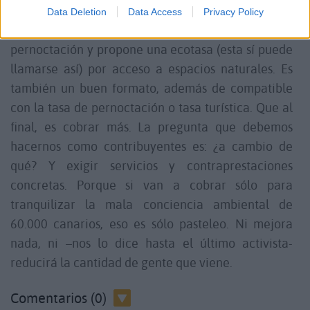
Data Deletion
Data Access
Privacy Policy
En cuanto a la posición del PP: se opone a la tasa de
pernoctación y propone una ecotasa (esta sí puede
llamarse así) por acceso a espacios naturales. Es
también un buen formato, además de compatible
con la tasa de pernoctación o tasa turística. Que al
final, es cobrar más. La pregunta que debemos
hacernos como contribuyentes es: ¿a cambio de
qué? Y exigir servicios y contraprestaciones
concretas. Porque si van a cobrar sólo para
tranquilizar la mala conciencia ambiental de
60.000 canarios, eso es sólo pasteleo. Ni mejora
nada, ni –nos lo dice hasta el último activista-
reducirá la cantidad de gente que viene.
Comentarios (0)