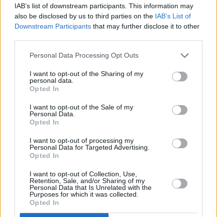
testigo más que probable de los episodios de la
IAB’s list of downstream participants. This information may
also be disclosed by us to third parties on the
IAB’s List of
conquista y colonización, era ya visitado cada año
Downstream Participants
that may further disclose it to other
por alrededor de un millón de viajeros, y su salud
third parties.
estaba decididamente en las últimas: había perdido
Personal Data Processing Opt Outs
irremediablemente parte de sus raíces, y otra parte
había sufrido por el tránsito de una carretera que
I want to opt-out of the Sharing of my
personal data.
pasaba al lado.
Opted In
I want to opt-out of the Sale of my
Personal Data.
Opted In
I want to opt-out of processing my
Personal Data for Targeted Advertising.
Opted In
I want to opt-out of Collection, Use,
Retention, Sale, and/or Sharing of my
Dos vistas del entorno del Drago de Icod, en la
Personal Data that Is Unrelated with the
Purposes for which it was collected.
actualidad y después de 1941, cuando se
Opted In
embelleció la zona con jardines. En la foto en