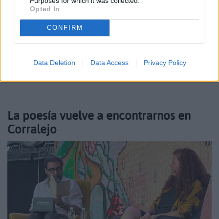
Purposes for which it was collected.
Opted In
El Festival de Creación Audiovisual Mirafondo de la
CONFIRM
Escuela de Arte Fuerteventura se internacionaliza
con invitados de países europeos
Data Deletion
Data Access
Privacy Policy
Febrero 25, 2026
La poesía vuelve a encontrarnos en
Corralejo