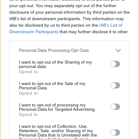
your opt-out. You may separately opt-out of the further
disclosure of your personal information by third parties on the
IAB’s list of downstream participants. This information may
Nieves Lady Barreto destaca la importancia de “compatibilizar la
also be disclosed by us to third parties on the
IAB’s List of
Downstream Participants
that may further disclose it to other
justicia reparadora con la divulgación objetiva de los hechos para
third parties.
que nunca vuelvan a repetirse”
Febrero 25, 2026
Personal Data Processing Opt Outs
La escuela de Arte de Fuerteventura
I want to opt-out of the Sharing of my
personal data.
destila talento
Opted In
I want to opt-out of the Sale of my
Personal Data.
Opted In
I want to opt-out of processing my
Personal Data for Targeted Advertising.
Opted In
I want to opt-out of Collection, Use,
Retention, Sale, and/or Sharing of my
Personal Data that Is Unrelated with the