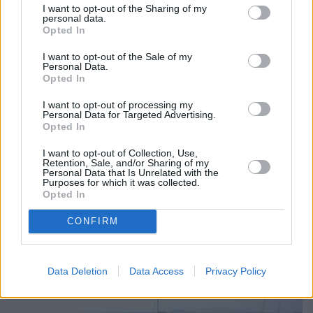
I want to opt-out of the Sharing of my
personal data.
Opted In
I want to opt-out of the Sale of my
Personal Data.
Opted In
I want to opt-out of processing my
Personal Data for Targeted Advertising.
Opted In
El plazo de inscripción para grupos corales infantiles y adultos de todos los
I want to opt-out of Collection, Use,
Retention, Sale, and/or Sharing of my
municipios permanecerá abierto hasta el 9 de diciembre
Personal Data that Is Unrelated with the
Purposes for which it was collected.
Opted In
Noviembre 15, 2016
CONFIRM
Data Deletion
Data Access
Privacy Policy
Continúan las excavaciones en Lobos