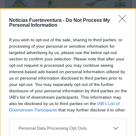
Noticias Fuerteventura -
Do Not Process My
El Cotillo acoge desde este viernes un mercadillo
Personal Information
artesal organizado por la asociación cultural
CotiArte
If you wish to opt-out of the sale, sharing to third parties, or
processing of your personal or sensitive information for
targeted advertising by us, please use the below opt-out
Noviembre 17, 2016
section to confirm your selection. Please note that after your
opt-out request is processed you may continue seeing
interest-based ads based on personal information utilized by
us or personal information disclosed to third parties prior to
XXXII Encuentro Insular de Villancicos
your opt-out. You may separately opt-out of the further
en Antigua
disclosure of your personal information by third parties on the
IAB’s list of downstream participants. This information may
also be disclosed by us to third parties on the
IAB’s List of
Downstream Participants
that may further disclose it to other
third parties.
Personal Data Processing Opt Outs