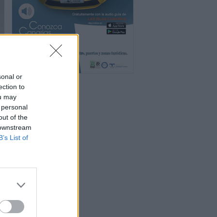
sonal or
ection to
ou may
 personal
out of the
 downstream
B’s List of