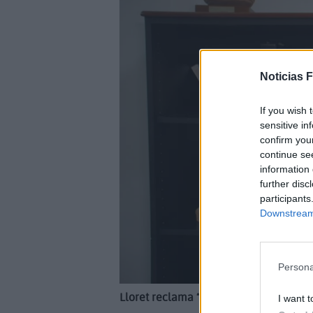
Noticias 
If you wish 
sensitive in
confirm you
continue se
information 
further disc
participants
Downstream 
Persona
Lloret reclama “una inversión desprop
I want t