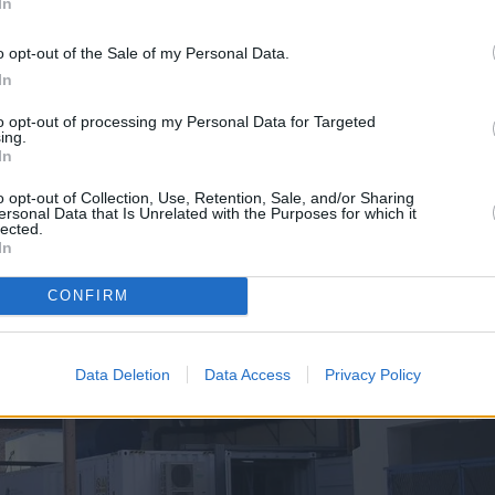
In
o opt-out of the Sale of my Personal Data.
In
urgentes al abastecimiento de agua
to opt-out of processing my Personal Data for Targeted
ing.
In
o opt-out of Collection, Use, Retention, Sale, and/or Sharing
ersonal Data that Is Unrelated with the Purposes for which it
lected.
In
CONFIRM
Data Deletion
Data Access
Privacy Policy