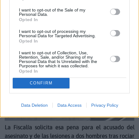
I want to opt-out of the Sale of my
Piden 25 años de cárcel por matar
Personal Data.
Opted In
quemando a una mujer en Arrecife
I want to opt-out of processing my
Personal Data for Targeted Advertising.
Opted In
I want to opt-out of Collection, Use,
Retention, Sale, and/or Sharing of my
Personal Data that Is Unrelated with the
Purposes for which it was collected.
Opted In
CONFIRM
Data Deletion
Data Access
Privacy Policy
La Fiscalía solicita esa pena para el acusado del
asesinato y de las lesiones a dos hombres tras rociar