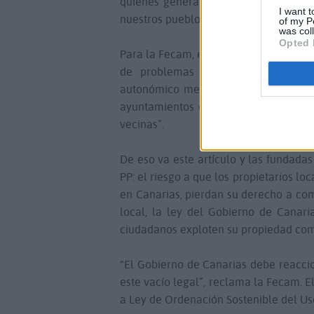
quienes generan economía local y co
I want t
nuestros pueblos.
of my P
was col
Opted 
Para la Fecam, este déficit normativo 
de problemas interpretativos” para
autonómico mediante un decreto u ord
ayuntamientos canarios la responsabil
vecinas”.
De eso va este artículo y las fundada
PP: el riesgo a que los propietarios l
en Canarias, pierdan su derecho a com
local, la ley del Gobierno de Canari
ciudadanos exploten su propiedad com
“El Gobierno de Canarias debe reacci
este vacío legal”, reclama la Fecam. 
a Ley de Ordenación Sostenible del Uso