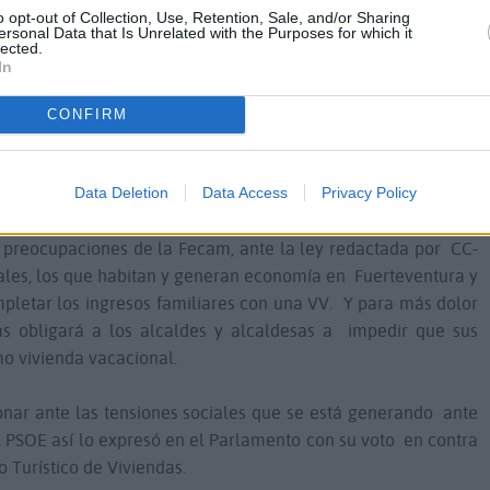
mpletan sus ingresos familiares para seguir habitando en
o opt-out of Collection, Use, Retention, Sale, and/or Sharing
ersonal Data that Is Unrelated with the Purposes for which it
lected.
In
en el asunto de las actividades clasificadas genera un “riesgo
 los municipios que debe ser resuelto por el Ejecutivo
CONFIRM
en y no ser trasladado a los alcaldes y alcaldesas de los
idad política de “quitar el titulo habitante a sus vecinos y
Data Deletion
Data Access
Privacy Policy
s preocupaciones de la Fecam, ante la ley redactada por CC-
ocales, los que habitan y generan economía en Fuerteventura y
pletar los ingresos familiares con una VV. Y para más dolor
as obligará a los alcaldes y alcaldesas a impedir que sus
o vivienda vacacional.
onar ante las tensiones sociales que se está generando ante
El PSOE así lo expresó en el Parlamento con su voto en contra
 Turístico de Viviendas.