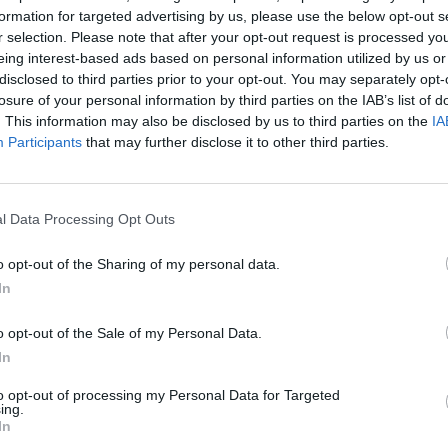
formation for targeted advertising by us, please use the below opt-out s
r selection. Please note that after your opt-out request is processed y
(Fecam) lo ha dejado claro: la Ley de Ordenación Sostenible
eing interest-based ads based on personal information utilized by us or
actualiza y sustituye al Decreto 113/2015 y que regulará la
disclosed to third parties prior to your opt-out. You may separately opt-
se presta a demasiadas interpretaciones y exige que se
losure of your personal information by third parties on the IAB’s list of
. This information may also be disclosed by us to third parties on the
IA
clasificadas.
Participants
that may further disclose it to other third parties.
vivienda vacacional, ya que afecta lo mismo a los vecinos y
pequeñas poblaciones, como Tuineje o Tiscamanita, que a los
l Data Processing Opt Outs
mados fondos buitre) que compran y explotan a gran escala
. Y en estos casos, el refranero popular acierta: a río revuelto
o opt-out of the Sharing of my personal data.
escadores… ganancia para pescadores industriales sin arraigo
In
 los pequeños tenedores locales.
o opt-out of the Sale of my Personal Data.
ma” y su “rechazo absoluto” a que el Gobierno de Canarias
In
 marco normativo claro y específico para la regulación de las
to opt-out of processing my Personal Data for Targeted
ndas vacacionales. Y este punto es clave, ya que esa falta de
ing.
rcado, por dicha ley de redacción turbia, precisamente a
In