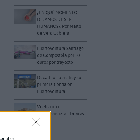
¿EN QUÉ MOMENTO
DEJAMOS DE SER
HUMANOS?. Por Maite
de Vera Cabrera
Fuerteventura Santiago
de Compostela por 30
euros por trayecto
Decathlon abre hoy su
primera tienda en
Fuerteventura
Vuelca una
hormigonera en Lajares
sonal or