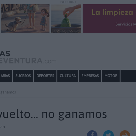
PUBLICIDAD
ARIAS
SUCESOS
DEPORTES
CULTURA
EMPRESAS
MOTOR
o ganamos
revuelto… no ganamos
45H