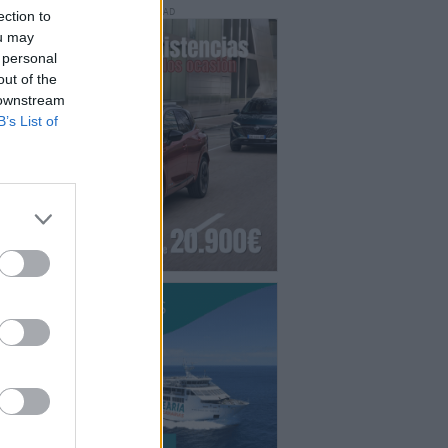
PUBLICIDAD
ection to
ou may
 personal
out of the
 downstream
B’s List of