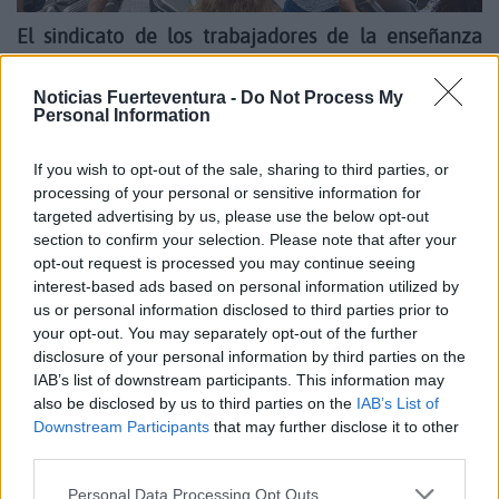
El sindicato de los trabajadores de la enseñanza
califica de inadmisible y desconsiderada su
actuación del pasado lunes ante una concentración
Noticias Fuerteventura -
Do Not Process My
Personal Information
de docentes
If you wish to opt-out of the sale, sharing to third parties, or
Febrero 12, 2020
processing of your personal or sensitive information for
targeted advertising by us, please use the below opt-out
section to confirm your selection. Please note that after your
opt-out request is processed you may continue seeing
Canarias defiende la "máxima firmeza"
interest-based ads based on personal information utilized by
ante Marruecos
us or personal information disclosed to third parties prior to
your opt-out. You may separately opt-out of the further
disclosure of your personal information by third parties on the
IAB’s list of downstream participants. This information may
also be disclosed by us to third parties on the
IAB’s List of
Downstream Participants
that may further disclose it to other
third parties.
Personal Data Processing Opt Outs