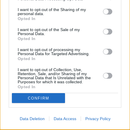
I want to opt-out of the Sharing of my
personal data.
Opted In
I want to opt-out of the Sale of my
Julio Pérez afirma que las leyes aprobadas por el
Personal Data.
Opted In
país vecino no tienen ninguna consecuencia y
García Ramos exige que se aplique el Estatuto
I want to opt-out of processing my
Personal Data for Targeted Advertising.
Opted In
Febrero 12, 2020
I want to opt-out of Collection, Use,
Retention, Sale, and/or Sharing of my
Personal Data that Is Unrelated with the
Purposes for which it was collected.
CC se opone a la reforma electoral y la
Opted In
tachan de "traición"
CONFIRM
Data Deletion
Data Access
Privacy Policy