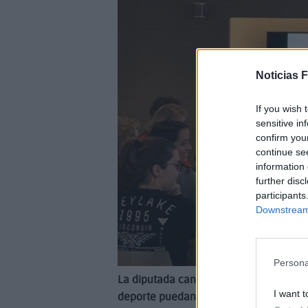
Noticias 
If you wish 
sensitive in
confirm you
continue se
information 
further disc
participants
Downstream 
Persona
La diputada canaria remarca que hay q
I want t
deporte puedan tener las mismas opo