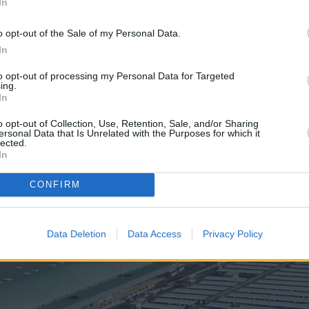
In
o opt-out of the Sale of my Personal Data.
In
to opt-out of processing my Personal Data for Targeted
rias
ing.
In
o opt-out of Collection, Use, Retention, Sale, and/or Sharing
ersonal Data that Is Unrelated with the Purposes for which it
lected.
In
CONFIRM
Data Deletion
Data Access
Privacy Policy