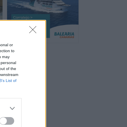
sonal or
ection to
ou may
 personal
out of the
 downstream
B’s List of