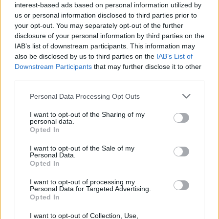
interest-based ads based on personal information utilized by
us or personal information disclosed to third parties prior to
your opt-out. You may separately opt-out of the further
disclosure of your personal information by third parties on the
IAB’s list of downstream participants. This information may
also be disclosed by us to third parties on the
IAB’s List of
Downstream Participants
that may further disclose it to other
third parties.
Personal Data Processing Opt Outs
I want to opt-out of the Sharing of my
personal data.
Opted In
El auditorio de Gran Tarajal acogerá el espectáculo "Dentadura PosRisa"
I want to opt-out of the Sale of my
Personal Data.
en el que "El Sevilla" compartirá escenario con el humorista lanzaroteño
Opted In
Kike Pérez
I want to opt-out of processing my
Personal Data for Targeted Advertising.
Abril 28, 2016
Opted In
I want to opt-out of Collection, Use,