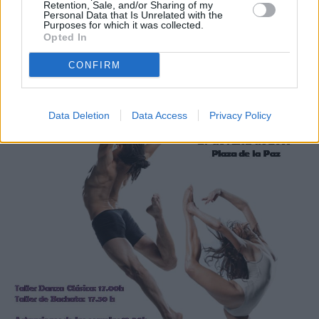
Retention, Sale, and/or Sharing of my
Personal Data that Is Unrelated with the
Actos por el Día Internacional de la
Purposes for which it was collected.
Opted In
Danza
CONFIRM
Data Deletion
Data Access
Privacy Policy