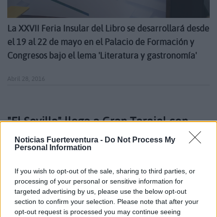
La XXVII Feria Insular del Libro se desarrollará desde
el 19 al 22 de mayo en el Palacio de Formación y
Congresos bajo el lema 'Literatura y gastronomía'
Abril 28, 2016
"El Sevilla" llega a Gran Tarajal con
"Reflexiones del hombre lengua"
Noticias Fuerteventura -
Do Not Process My
Personal Information
If you wish to opt-out of the sale, sharing to third parties, or
processing of your personal or sensitive information for
targeted advertising by us, please use the below opt-out
section to confirm your selection. Please note that after your
opt-out request is processed you may continue seeing