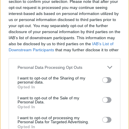
González Arroyo antes del verano fue acordar con
section to confirm your selection. Please note that after your
Enseñat un acercamiento del PPM a la nueva
opt-out request is processed you may continue seeing
interest-based ads based on personal information utilized by
dirección del PP insular, para plantear una sola
us or personal information disclosed to third parties prior to
candidatura en las próximas elecciones.
your opt-out. You may separately opt-out of the further
disclosure of your personal information by third parties on the
IAB’s list of downstream participants. This information may
Lo segundo fue mover sus influencias para que
also be disclosed by us to third parties on the
IAB’s List of
Ciudadanos apostara en Fuerteventura por
Downstream Participants
that may further disclose it to other
incorporar a escindidos de CC, alguno de APA a
third parties.
punto de caer, y… de paso dejar sin posibilidades
Personal Data Processing Opt Outs
cualquier aspiración de futuro naranja para
I want to opt-out of the Sharing of my
Montelongo y sus gentes.
personal data.
Opted In
Cortadas las salidas, lo tercero fue aparentar que se
I want to opt-out of the Sale of my
Personal Data.
deja cortejar por los cantos de sirena del grupo de
Opted In
Montelongo.
I want to opt-out of processing my
Personal Data for Targeted Advertising.
Opted In